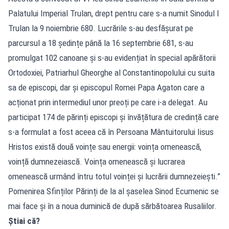
Palatului Imperial Trulan, drept pentru care s-a numit Sinodul I
Trulan la 9 noiembrie 680. Lucrările s-au desfășurat pe
parcursul a 18 ședințe până la 16 septembrie 681, s-au
promulgat 102 canoane și s-au evidențiat în special apărătorii
Ortodoxiei, Patriarhul Gheorghe al Constantinopolului cu suita
sa de episcopi, dar și episcopul Romei Papa Agaton care a
acționat prin intermediul unor preoți pe care i-a delegat. Au
participat 174 de părinți episcopi și învățătura de credință care
s-a formulat a fost aceea că în Persoana Mântuitorului Iisus
Hristos există două voințe sau energii: voința omenească,
voință dumnezeiască. Voința omenească și lucrarea
omenească urmând întru totul voinței și lucrării dumnezeiești.”
Pomenirea Sfinților Părinți de la al șaselea Sinod Ecumenic se
mai face și în a noua duminică de după sărbătoarea Rusaliilor.
Știai că?