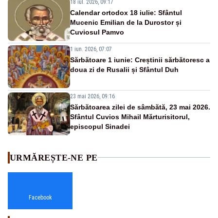
18 iul. 2026, 09:17
Calendar ortodox 18 iulie: Sfântul
Mucenic Emilian de la Durostor și
Cuviosul Pamvo
1 iun. 2026, 07:07
Sărbătoare 1 iunie: Creștinii sărbătoresc a
doua zi de Rusalii și Sfântul Duh
23 mai 2026, 09:16
Sărbătoarea zilei de sâmbătă, 23 mai 2026.
Sfântul Cuvios Mihail Mărturisitorul,
episcopul Sinadei
URMĂREȘTE-NE PE
Facebook