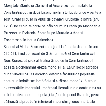
Moaştele Sfântului Clement al Ancirei au fost mutate la
Constantinopol, în două biserici închinate lui, de unde o parte a
fost furată şi dusă în Apus de cavalerii Cruciadei a patra (anul
1204), iar cealaltă parte se află acum în Grecia (la Mănăstirile
Prussos, în Evritania, Zografu, pe Muntele Athos şi
Faneromeni în insula Salamina).
Sinodul al VI-lea Ecumenic s-a ținut la Constantinopol în anii
680-681, fiind convocat de Sfântul Împărat Constantin cel
Nou. Cunoscut și ca al treilea Sinod de la Constantinopol,
acesta a condamnat erezia monotelită. La un secol aproape
după Sinodul de la Calcedon, datorită faptului că populația
care nu a îmbrățișat hotărârile și a rămas monofizită era la
extremitățile imperiului, Împăratul Heraclius s-a confruntat cu
infidelitatea acestor populații față de Imperiul Bizantin, perșii
pătrunzând practic în interiorul imperiului și cucerind toate