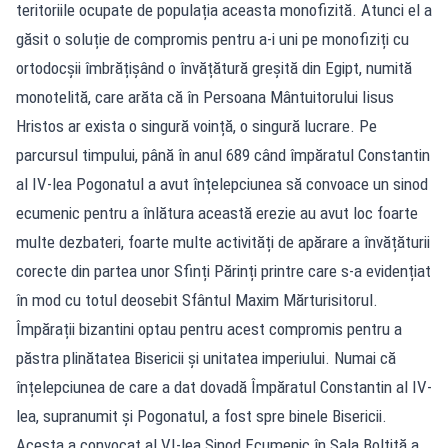
teritoriile ocupate de populația aceasta monofizită. Atunci el a
găsit o soluție de compromis pentru a-i uni pe monofiziți cu
ortodocșii îmbrățișând o învățătură greșită din Egipt, numită
monotelită, care arăta că în Persoana Mântuitorului Iisus
Hristos ar exista o singură voință, o singură lucrare. Pe
parcursul timpului, până în anul 689 când împăratul Constantin
al IV-lea Pogonatul a avut înțelepciunea să convoace un sinod
ecumenic pentru a înlătura această erezie au avut loc foarte
multe dezbateri, foarte multe activități de apărare a învățăturii
corecte din partea unor Sfinți Părinți printre care s-a evidențiat
în mod cu totul deosebit Sfântul Maxim Mărturisitorul.
Împărații bizantini optau pentru acest compromis pentru a
păstra plinătatea Bisericii și unitatea imperiului. Numai că
înțelepciunea de care a dat dovadă Împăratul Constantin al IV-
lea, supranumit și Pogonatul, a fost spre binele Bisericii.
Acesta a convocat al VI-lea Sinod Ecumenic în Sala Boltită a