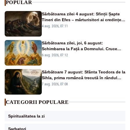
POPULAR
Sărbătoarea zilei 4 august: Sfinții Șapte
Tineri din Efes – mărturisitori ai credinței
și ai Învierii
4 aug. 2026, 07:11
Sărbătoarea zilei, joi, 6 august:
Schimbarea la Față a Domnului. Cruce
roșie în calendar și dezlegare la pește
6 aug. 2026, 07:12
Sărbătoare 7 august: Sfânta Teodora de la
Sihla, prima româncă trecută în rândul
sfinților
7 aug. 2026, 07:08
CATEGORII POPULARE
Spiritualitatea la zi
Sarbatori