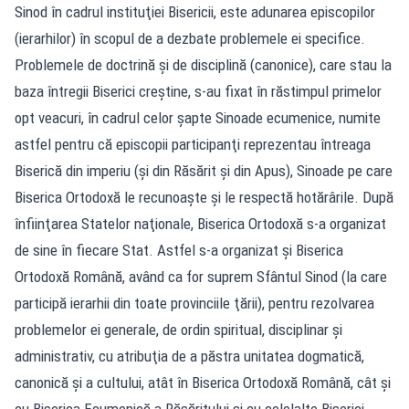
Sinod în cadrul instituţiei Bisericii, este adunarea episcopilor
(ierarhilor) în scopul de a dezbate problemele ei specifice.
Problemele de doctrină şi de disciplină (canonice), care stau la
baza întregii Biserici creştine, s-au fixat în răstimpul primelor
opt veacuri, în cadrul celor şapte Sinoade ecumenice, numite
astfel pentru că episcopii participanţi reprezentau întreaga
Biserică din imperiu (şi din Răsărit şi din Apus), Sinoade pe care
Biserica Ortodoxă le recunoaşte şi le respectă hotărârile. După
înfiinţarea Statelor naţionale, Biserica Ortodoxă s-a organizat
de sine în fiecare Stat. Astfel s-a organizat şi Biserica
Ortodoxă Română, având ca for suprem Sfântul Sinod (la care
participă ierarhii din toate provinciile ţării), pentru rezolvarea
problemelor ei generale, de ordin spiritual, disciplinar şi
administrativ, cu atribuţia de a păstra unitatea dogmatică,
canonică şi a cultului, atât în Biserica Ortodoxă Română, cât şi
cu Biserica Ecumenică a Răsăritului şi cu celelalte Biserici