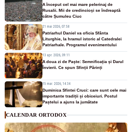
A început cel mai mare pelerinaj de
Rusalii. Mii de credincioși se îndreaptă
către Șumuleu Ciuc
21 mai 2026, 07:58
Patriarhul Daniel va oficia Sfânta
Liturghie, la hramul istoric al Catedralei
Patriarhale. Programul evenimentului
13 apr. 2026, 09:11
A doua zi de Paște: Semnificația și Darul
Învierii. Ce spun Sfinții Părinți
15 mar. 2026, 14:34
Duminica Sfintei Cruci: care sunt cele mai
importante tradiții și obiceiuri. Postul
Paștelui a ajuns la jumătate
CALENDAR ORTODOX