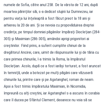
numele de Sofia, către anul 258. De la vârsta de 12 ani, după
moartea părinţilor săi, s-a dedicat slujirii lui Dumnezeu, iar
pentru viaţa lui înţeleaptă a fost făcut preot la 18 ani şi
arhiereu la 20 de ani. Şi se nevoia cu propovăduirea dreptei
credinţe, pe timpul domniei păgânilor împăraţi Diocleţian (284-
305) şi Maximian (286-305), amândoi aprigi prigonitori ai
creştinilor. Fiind prins, a suferit cumplite chinuri de la
dregătorul Ancirei, care, uimit de răspunsurile lui şi de tăria cu
care primea chinurile, l-a trimis la Roma, la împăratul
Diocleţian. Acolo, după ce a fost iarăşi torturat, a fost aruncat
în temniţă, unde a botezat pe mulţi păgâni care văzuseră
chinurile lui, printre care şi pe Agatanghel, roman de neam.
Apoi a fost trimis împăratului Maximian, în Nicomidia,
împreună cu alţi creştini, iar Agatanghel s-a ascuns în corabia
care îl ducea pe Sfântul Clement, deoarece nu voia să se