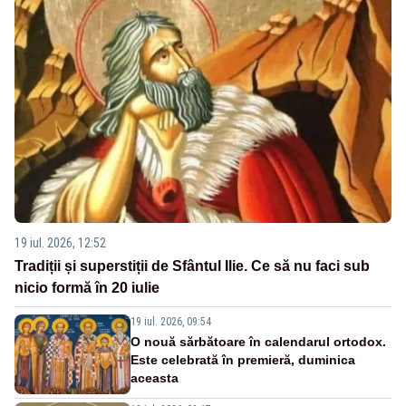
19 iul. 2026, 12:52
Tradiții și superstiții de Sfântul Ilie. Ce să nu faci sub
nicio formă în 20 iulie
19 iul. 2026, 09:54
O nouă sărbătoare în calendarul ortodox.
Este celebrată în premieră, duminica
aceasta