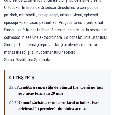
Ortodoxe. În Biserica Ortodoxă, Sinodul este compus din:
patriarh, mitropoliţi, arhiepiscopi, arhierei vicari, episcopi,
episcopi vicari, vicari patriarhali. Preşedinte este patriarhul.
Sinodul se întruneşte în două sesiuni anuale, iar la nevoie se
convoacă în sesiune extraordinară. La consfătuirile Sfântului
Sinod pot fi chemaţi reprezentanţi ai clerului (de mir şi
mănăstiresc) şi ai învăţământului teologic.
Sursa: Realitatea Spirituala
CITEȘTE ȘI
Tradiții și superstiții de Sfântul Ilie. Ce să nu faci
12:52
sub nicio formă în 20 iulie
O nouă sărbătoare în calendarul ortodox. Este
09:54
celebrată în premieră, duminica aceasta