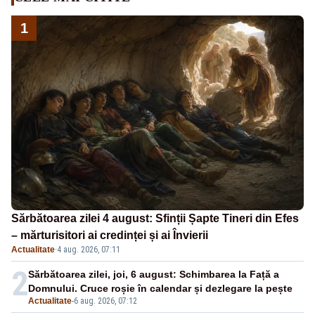
1
Sărbătoarea zilei 4 august: Sfinții Șapte Tineri din Efes
– mărturisitori ai credinței și ai Învierii
Actualitate
·
4 aug. 2026, 07:11
2
Sărbătoarea zilei, joi, 6 august: Schimbarea la Față a
Domnului. Cruce roșie în calendar și dezlegare la pește
Actualitate
-
6 aug. 2026, 07:12