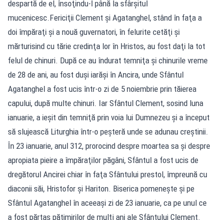
despartă de el, însoţindu-l până la sfârşitul
mucenicesc.Fericiţii Clement şi Agatanghel, stând în faţa a
doi împăraţi şi a nouă guvernatori, în felurite cetăţi şi
mărturisind cu tărie credinţa lor în Hristos, au fost daţi la tot
felul de chinuri. După ce au îndurat temniţa şi chinurile vreme
de 28 de ani, au fost duşi iarăşi în Ancira, unde Sfântul
Agatanghel a fost ucis într-o zi de 5 noiembrie prin tăierea
capului, după multe chinuri. Iar Sfântul Clement, sosind luna
ianuarie, a ieşit din temniţă prin voia lui Dumnezeu şi a început
să slujească Liturghia într-o peşteră unde se adunau creştinii.
În 23 ianuarie, anul 312, prorocind despre moartea sa şi despre
apropiata pieire a împăraţilor păgâni, Sfântul a fost ucis de
dregătorul Ancirei chiar în faţa Sfântului prestol, împreună cu
diaconii săi, Hristofor şi Hariton. Biserica pomeneşte şi pe
Sfântul Agatanghel în aceeaşi zi de 23 ianuarie, ca pe unul ce
a fost părtaş pătimirilor de mulţi ani ale Sfântului Clement.