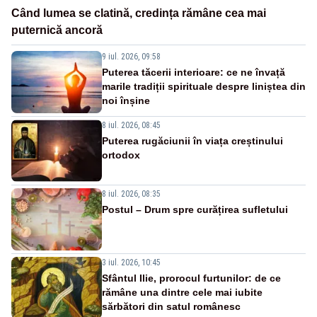
Când lumea se clatină, credința rămâne cea mai
puternică ancoră
9 iul. 2026, 09:58
Puterea tăcerii interioare: ce ne învață
marile tradiții spirituale despre liniștea din
noi înșine
8 iul. 2026, 08:45
Puterea rugăciunii în viața creștinului
ortodox
8 iul. 2026, 08:35
Postul – Drum spre curățirea sufletului
3 iul. 2026, 10:45
Sfântul Ilie, prorocul furtunilor: de ce
rămâne una dintre cele mai iubite
sărbători din satul românesc