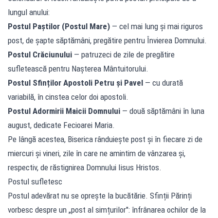
lungul anului:
Postul Paștilor (Postul Mare)
— cel mai lung și mai riguros
post, de șapte săptămâni, pregătire pentru Învierea Domnului.
Postul Crăciunului
— patruzeci de zile de pregătire
sufletească pentru Nașterea Mântuitorului.
Postul Sfinților Apostoli Petru și Pavel
— cu durată
variabilă, în cinstea celor doi apostoli.
Postul Adormirii Maicii Domnului
— două săptămâni în luna
august, dedicate Fecioarei Maria.
Pe lângă acestea, Biserica rânduiește post și în fiecare zi de
miercuri și vineri, zile în care ne amintim de vânzarea și,
respectiv, de răstignirea Domnului Iisus Hristos.
Postul sufletesc
Postul adevărat nu se oprește la bucătărie. Sfinții Părinți
vorbesc despre un „post al simțurilor": înfrânarea ochilor de la