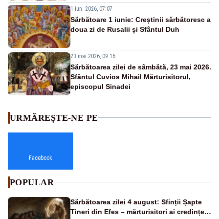
1 iun. 2026, 07:07
Sărbătoare 1 iunie: Creștinii sărbătoresc a
doua zi de Rusalii și Sfântul Duh
23 mai 2026, 09:16
Sărbătoarea zilei de sâmbătă, 23 mai 2026.
Sfântul Cuvios Mihail Mărturisitorul,
episcopul Sinadei
URMĂREȘTE-NE PE
Facebook
POPULAR
Sărbătoarea zilei 4 august: Sfinții Șapte
Tineri din Efes – mărturisitori ai credinței