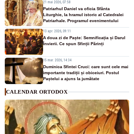
21 mai 2026, 07:58
Patriarhul Daniel va oficia Sfânta
Liturghie, la hramul istoric al Catedralei
Patriarhale. Programul evenimentului
13 apr. 2026, 09:11
A doua zi de Paște: Semnificația și Darul
Învierii. Ce spun Sfinții Părinți
15 mar. 2026, 14:34
Duminica Sfintei Cruci: care sunt cele mai
importante tradiții și obiceiuri. Postul
Paștelui a ajuns la jumătate
CALENDAR ORTODOX