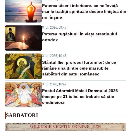
Puterea tăcerii interioare: ce ne învață
marile tradiții spirituale despre liniștea din
noi înșine
8 iul. 2026, 08:45
Puterea rugăciunii în viața creștinului
ortodox
3 iul. 2026, 10:45
Sfântul Ilie, prorocul furtunilor: de ce
rămâne una dintre cele mai iubite
sărbători din satul românesc
3 iul. 2026, 10:42
Postul Adormirii Maicii Domnului 2026
începe pe 31 iulie: ce trebuie să știe
credincioșii
SARBATORI