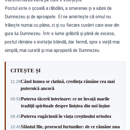
Postul este o școală a răbdării, a smereniei și a iubirii de
Dumnezeu și de aproapele. El ne amintește că omul nu
trăiește numai cu pâine, ci și cu fiecare cuvânt care iese din
gura lui Dumnezeu. Într-o lume grăbită și plină de excese,
postul rămâne o invitație blândă, dar fermă, spre o viață mai
simplă, mai curată și mai apropiată de Dumnezeu.
CITEȘTE ȘI
Când lumea se clatină, credința rămâne cea mai
11:28
puternică ancoră
Puterea tăcerii interioare: ce ne învață marile
09:58
tradiții spirituale despre liniștea din noi înșine
Puterea rugăciunii în viața creștinului ortodox
08:45
Sfântul Ilie, prorocul furtunilor: de ce rămâne una
10:45