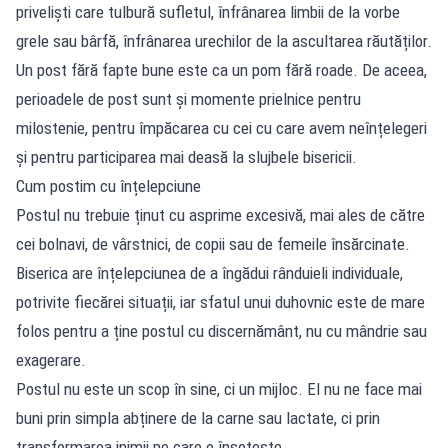
priveliști care tulbură sufletul, înfrânarea limbii de la vorbe
grele sau bârfă, înfrânarea urechilor de la ascultarea răutăților.
Un post fără fapte bune este ca un pom fără roade. De aceea,
perioadele de post sunt și momente prielnice pentru
milostenie, pentru împăcarea cu cei cu care avem neînțelegeri
și pentru participarea mai deasă la slujbele bisericii.
Cum postim cu înțelepciune
Postul nu trebuie ținut cu asprime excesivă, mai ales de către
cei bolnavi, de vârstnici, de copii sau de femeile însărcinate.
Biserica are înțelepciunea de a îngădui rânduieli individuale,
potrivite fiecărei situații, iar sfatul unui duhovnic este de mare
folos pentru a ține postul cu discernământ, nu cu mândrie sau
exagerare.
Postul nu este un scop în sine, ci un mijloc. El nu ne face mai
buni prin simpla abținere de la carne sau lactate, ci prin
transformarea inimii pe care o însoțește.