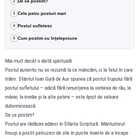
De ce postim?
2
Cele patru posturi mari
3
Postul sufletesc
4
Cum postim cu înțelepciune
5
Mai mult decât o dietă spirituală
Postul autentic nu se rezumă la ce mâncăm, ci la felul în care
trăim. Sfântul Ioan Gură de Aur spunea că postul trupului fără
postul sufletului — adică fără renunțarea la vorbirea de rău, la
mânie, la invidie și la alte patimi — este lipsit de valoare
duhovnicească.
De ce postim?
Postul are rădăcini adânci în Sfânta Scriptură. Mântuitorul
Însuși a postit patruzeci de zile în pustie înainte de a începe