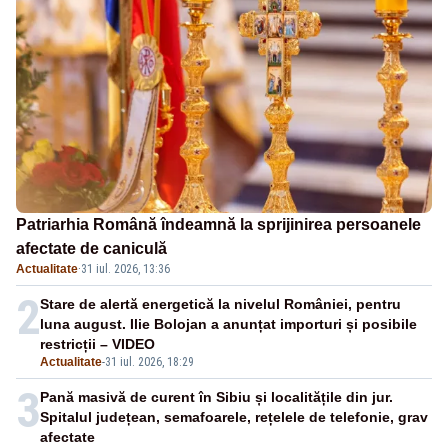
Patriarhia Română îndeamnă la sprijinirea persoanele
afectate de caniculă
Actualitate
·
31 iul. 2026, 13:36
2
Stare de alertă energetică la nivelul României, pentru
luna august. Ilie Bolojan a anunțat importuri și posibile
restricții – VIDEO
Actualitate
-
31 iul. 2026, 18:29
3
Pană masivă de curent în Sibiu și localitățile din jur.
Spitalul județean, semafoarele, rețelele de telefonie, grav
afectate