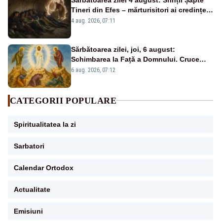
Tineri din Efes – mărturisitori ai credinței
și ai Învierii
4 aug. 2026, 07:11
Sărbătoarea zilei, joi, 6 august:
Schimbarea la Față a Domnului. Cruce
roșie în calendar și dezlegare la pește
6 aug. 2026, 07:12
CATEGORII POPULARE
Spiritualitatea la zi
Sarbatori
Calendar Ortodox
Actualitate
Emisiuni