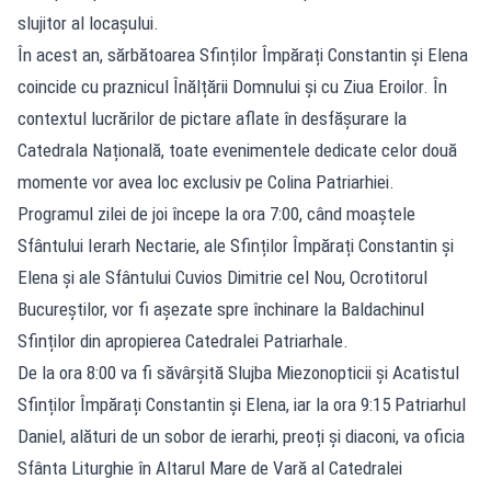
slujitor al locașului.
În acest an, sărbătoarea Sfinților Împărați Constantin și Elena
coincide cu praznicul Înălțării Domnului și cu Ziua Eroilor. În
contextul lucrărilor de pictare aflate în desfășurare la
Catedrala Națională, toate evenimentele dedicate celor două
momente vor avea loc exclusiv pe Colina Patriarhiei.
Programul zilei de joi începe la ora 7:00, când moaștele
Sfântului Ierarh Nectarie, ale Sfinților Împărați Constantin și
Elena și ale Sfântului Cuvios Dimitrie cel Nou, Ocrotitorul
Bucureștilor, vor fi așezate spre închinare la Baldachinul
Sfinților din apropierea Catedralei Patriarhale.
De la ora 8:00 va fi săvârșită Slujba Miezonopticii și Acatistul
Sfinților Împărați Constantin și Elena, iar la ora 9:15 Patriarhul
Daniel, alături de un sobor de ierarhi, preoți și diaconi, va oficia
Sfânta Liturghie în Altarul Mare de Vară al Catedralei