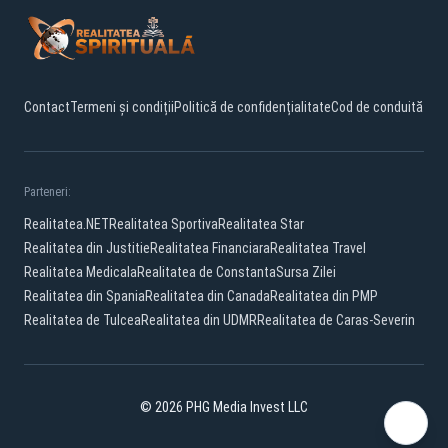
Contact
Termeni și condiții
Politică de confidențialitate
Cod de conduită
Parteneri:
Realitatea.NET
Realitatea Sportiva
Realitatea Star
Realitatea din Justitie
Realitatea Financiara
Realitatea Travel
Realitatea Medicala
Realitatea de Constanta
Sursa Zilei
Realitatea din Spania
Realitatea din Canada
Realitatea din PMP
Realitatea de Tulcea
Realitatea din UDMR
Realitatea de Caras-Severin
© 2026 PHG Media Invest LLC
Facebook