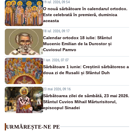
19 iul. 2026, 09:54
O nouă sărbătoare în calendarul ortodox.
Este celebrată în premieră, duminica
aceasta
18 iul. 2026, 09:17
Calendar ortodox 18 iulie: Sfântul
Mucenic Emilian de la Durostor și
Cuviosul Pamvo
1 iun. 2026, 07:07
Sărbătoare 1 iunie: Creștinii sărbătoresc a
doua zi de Rusalii și Sfântul Duh
23 mai 2026, 09:16
Sărbătoarea zilei de sâmbătă, 23 mai 2026.
Sfântul Cuvios Mihail Mărturisitorul,
episcopul Sinadei
URMĂREȘTE-NE PE