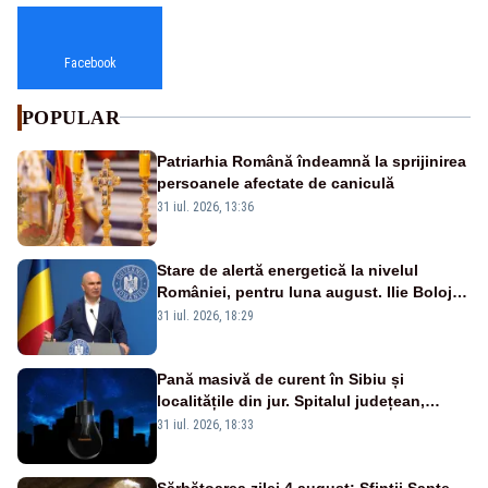
Facebook
POPULAR
Patriarhia Română îndeamnă la sprijinirea
persoanele afectate de caniculă
31 iul. 2026, 13:36
Stare de alertă energetică la nivelul
României, pentru luna august. Ilie Bolojan
a anunțat importuri și posibile restricții –
31 iul. 2026, 18:29
VIDEO
Pană masivă de curent în Sibiu și
localitățile din jur. Spitalul județean,
semafoarele, rețelele de telefonie, grav
31 iul. 2026, 18:33
afectate
Sărbătoarea zilei 4 august: Sfinții Șapte