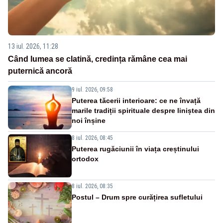
13 iul. 2026, 11:28
Când lumea se clatină, credința rămâne cea mai
puternică ancoră
9 iul. 2026, 09:58
Puterea tăcerii interioare: ce ne învață
marile tradiții spirituale despre liniștea din
noi înșine
8 iul. 2026, 08:45
Puterea rugăciunii în viața creștinului
ortodox
8 iul. 2026, 08:35
Postul – Drum spre curățirea sufletului