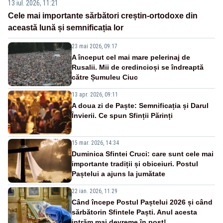
13 iul. 2026, 11:21
Cele mai importante sărbători creștin-ortodoxe din
această lună și semnificația lor
23 mai 2026, 09:17
A început cel mai mare pelerinaj de
Rusalii. Mii de credincioși se îndreaptă
către Șumuleu Ciuc
13 apr. 2026, 09:11
A doua zi de Paște: Semnificația și Darul
Învierii. Ce spun Sfinții Părinți
15 mar. 2026, 14:34
Duminica Sfintei Cruci: care sunt cele mai
importante tradiții și obiceiuri. Postul
Paștelui a ajuns la jumătate
22 ian. 2026, 11:29
Când începe Postul Paștelui 2026 și când
sărbătorin Sfintele Paști. Anul acesta
intrăm mai devreme în post!