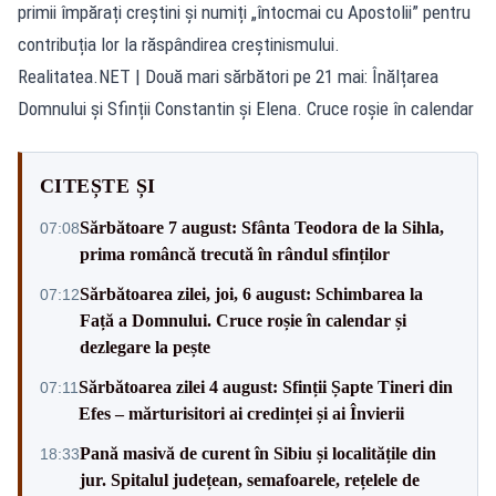
primii împărați creștini și numiți „întocmai cu Apostolii” pentru
contribuția lor la răspândirea creștinismului.
Realitatea.NET
| Două mari sărbători pe 21 mai: Înălțarea
Domnului și Sfinții Constantin și Elena. Cruce roșie în calendar
CITEȘTE ȘI
Sărbătoare 7 august: Sfânta Teodora de la Sihla,
07:08
prima româncă trecută în rândul sfinților
Sărbătoarea zilei, joi, 6 august: Schimbarea la
07:12
Față a Domnului. Cruce roșie în calendar și
dezlegare la pește
Sărbătoarea zilei 4 august: Sfinții Șapte Tineri din
07:11
Efes – mărturisitori ai credinței și ai Învierii
Pană masivă de curent în Sibiu și localitățile din
18:33
jur. Spitalul județean, semafoarele, rețelele de