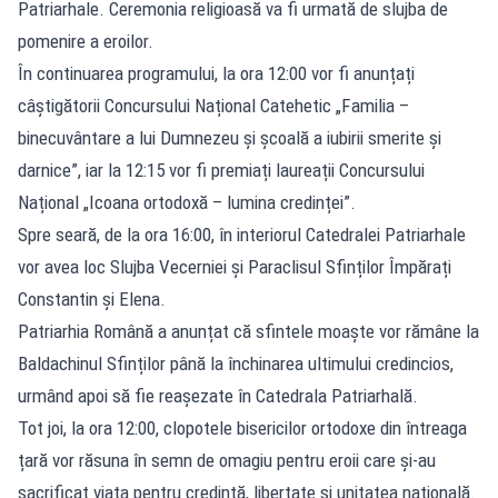
Patriarhale. Ceremonia religioasă va fi urmată de slujba de
pomenire a eroilor.
În continuarea programului, la ora 12:00 vor fi anunțați
câștigătorii Concursului Național Catehetic „Familia –
binecuvântare a lui Dumnezeu și școală a iubirii smerite și
darnice”, iar la 12:15 vor fi premiați laureații Concursului
Național „Icoana ortodoxă – lumina credinței”.
Spre seară, de la ora 16:00, în interiorul Catedralei Patriarhale
vor avea loc Slujba Vecerniei și Paraclisul Sfinților Împărați
Constantin și Elena.
Patriarhia Română a anunțat că sfintele moaște vor rămâne la
Baldachinul Sfinților până la închinarea ultimului credincios,
urmând apoi să fie reașezate în Catedrala Patriarhală.
Tot joi, la ora 12:00, clopotele bisericilor ortodoxe din întreaga
țară vor răsuna în semn de omagiu pentru eroii care și-au
sacrificat viața pentru credință, libertate și unitatea națională.