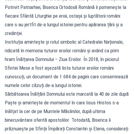
Potrivit Patriarhiei, Biserica Ortodoxă Română îi pomenește la
fiecare Sfântă Liturghie pe eroii, ostașii și luptătorii români
care s-au jertfit de-a lungul istoriei pentru apărarea țării și a
credinței.
Instituția amintește și rolul simbolic al Catedralei Naționale,
ridicată în memoria tuturor eroilor români și având ca prim
hram Înălțarea Domnului – Ziua Eroilor. În 2018, în piciorul
Sfintei Mese a fost așezată lista tuturor eroilor români
cunoscuți, un document de 1.684 de pagini care consemnează
numele celor căzuți de-a lungul istoriei.
Sărbătoarea Înălțării Domnului este marcată la 40 de zile după
Paște și amintește de momentul în care Iisus Hristos s-a
înălțat la cer de pe Muntele Măslinilor, după ultima
binecuvântare oferită apostolilor. Totodată, Biserica îi
prăznuiește pe Sfinții Împărați Constantin și Elena, considerați