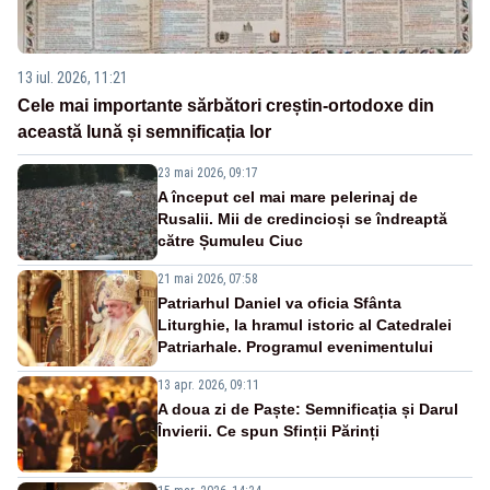
13 iul. 2026, 11:21
Cele mai importante sărbători creștin-ortodoxe din
această lună și semnificația lor
23 mai 2026, 09:17
A început cel mai mare pelerinaj de
Rusalii. Mii de credincioși se îndreaptă
către Șumuleu Ciuc
21 mai 2026, 07:58
Patriarhul Daniel va oficia Sfânta
Liturghie, la hramul istoric al Catedralei
Patriarhale. Programul evenimentului
13 apr. 2026, 09:11
A doua zi de Paște: Semnificația și Darul
Învierii. Ce spun Sfinții Părinți