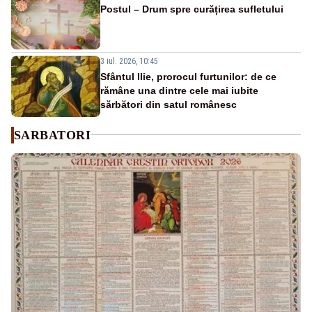
Postul – Drum spre curățirea sufletului
3 iul. 2026, 10:45
Sfântul Ilie, prorocul furtunilor: de ce
rămâne una dintre cele mai iubite
sărbători din satul românesc
SARBATORI