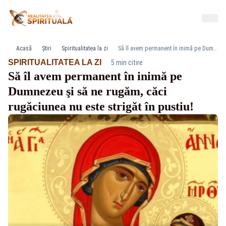
Acasă
Știri
Spiritualitatea la zi
Să îl avem permanent în inimă pe Dumnezeu şi să ne rugăm, căci rugăciunea nu este strigăt în pustiu!
·
SPIRITUALITATEA LA ZI
5 min citire
Să îl avem permanent în inimă pe
Dumnezeu şi să ne rugăm, căci
rugăciunea nu este strigăt în pustiu!