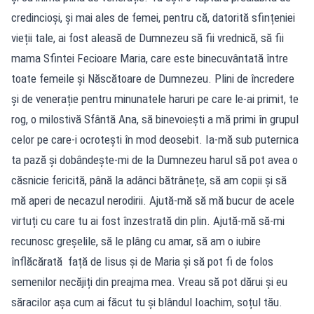
credincioși, și mai ales de femei, pentru că, datorită sfințeniei
vieții tale, ai fost aleasă de Dumnezeu să fii vrednică, să fii
mama Sfintei Fecioare Maria, care este binecuvântată între
toate femeile și Născătoare de Dumnezeu. Plini de încredere
și de venerație pentru minunatele haruri pe care le-ai primit, te
rog, o milostivă Sfântă Ana, să binevoiești a mă primi în grupul
celor pe care-i ocrotești în mod deosebit. Ia-mă sub puternica
ta pază și dobândește-mi de la Dumnezeu harul să pot avea o
căsnicie fericită, până la adânci bătrânețe, să am copii și să
mă aperi de necazul nerodirii. Ajută-mă să mă bucur de acele
virtuți cu care tu ai fost înzestrată din plin. Ajută-mă să-mi
recunosc greșelile, să le plâng cu amar, să am o iubire
înflăcărată față de Iisus și de Maria și să pot fi de folos
semenilor necăjiți din preajma mea. Vreau să pot dărui și eu
săracilor așa cum ai făcut tu și blândul Ioachim, soțul tău.