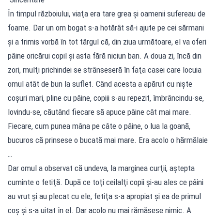
În timpul războiului, viaţa era tare grea şi oamenii sufereau de
foame. Dar un om bogat s-a hotărât să-i ajute pe cei sărmani
şi a trimis vorbă în tot târgul că, din ziua următoare, el va oferi
pâine oricărui copil şi asta fără niciun ban. A doua zi, încă din
zori, mulţi prichindei se strânseseră în faţa casei care locuia
omul atât de bun la suflet. Când acesta a apărut cu nişte
coşuri mari, pline cu pâine, copiii s-au repezit, îmbrâncindu-se,
lovindu-se, căutând fiecare să apuce pâine cât mai mare.
Fiecare, cum punea mâna pe câte o pâine, o lua la goană,
bucuros că prinsese o bucată mai mare. Era acolo o hărmălaie
…
Dar omul a observat că undeva, la marginea curţii, aştepta
cuminte o fetiţă. După ce toţi ceilalţi copii şi-au ales ce pâini
au vrut şi au plecat cu ele, fetiţa s-a apropiat şi ea de primul
coş şi s-a uitat în el. Dar acolo nu mai rămăsese nimic. A