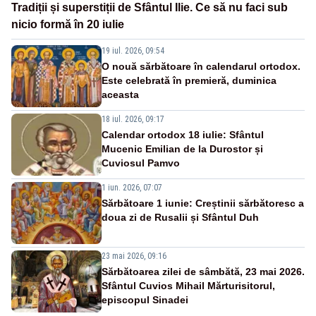
Tradiții și superstiții de Sfântul Ilie. Ce să nu faci sub
nicio formă în 20 iulie
19 iul. 2026, 09:54
O nouă sărbătoare în calendarul ortodox.
Este celebrată în premieră, duminica
aceasta
18 iul. 2026, 09:17
Calendar ortodox 18 iulie: Sfântul
Mucenic Emilian de la Durostor și
Cuviosul Pamvo
1 iun. 2026, 07:07
Sărbătoare 1 iunie: Creștinii sărbătoresc a
doua zi de Rusalii și Sfântul Duh
23 mai 2026, 09:16
Sărbătoarea zilei de sâmbătă, 23 mai 2026.
Sfântul Cuvios Mihail Mărturisitorul,
episcopul Sinadei