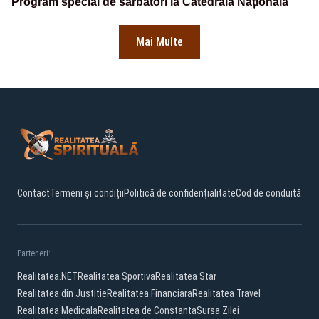
Program special de sărbători la Catedrala Națională
Mai Multe
Contact
Termeni și condiții
Politică de confidențialitate
Cod de conduită
Parteneri:
Realitatea.NET
Realitatea Sportiva
Realitatea Star
Realitatea din Justitie
Realitatea Financiara
Realitatea Travel
Realitatea Medicala
Realitatea de Constanta
Sursa Zilei