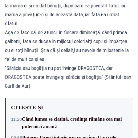
la mama ei şi i-a dat bănuţii, după care i-a povestit totul, iar
mama a povăţuit-o şi de această dată, iar fata i-a urmat
sfatul.
Aşa se face că, de atunci, în fiecare dimineaţă, când primea
galbenii, fata se ducea în mijlocul celorlalţi copii şi împărţea
cu ei toţi bănuţii. Ştia că şi ceilalţi au nevoie de milostenie la
fel de mult ca şi ea.
“Sărăcia sau bogăţia nu pot învinge DRAGOSTEA, dar
DRAGOSTEA poate învinge şi sărăcia şi bogăţia” (Sfântul Ioan
Gură de Aur)
CITEȘTE ȘI
Când lumea se clatină, credința rămâne cea mai
11:28
puternică ancoră
Puterea tăcerii interioare: ce ne învață marile
09:58