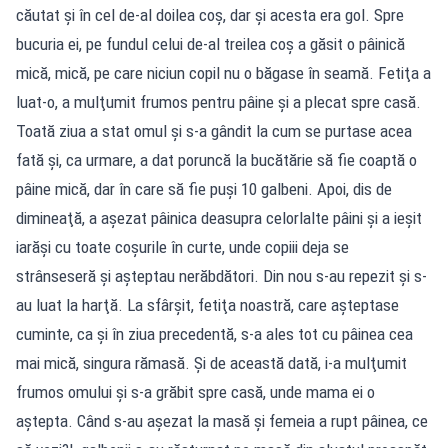
căutat şi în cel de-al doilea coş, dar şi acesta era gol. Spre
bucuria ei, pe fundul celui de-al treilea coş a găsit o pâinică
mică, mică, pe care niciun copil nu o băgase în seamă. Fetiţa a
luat-o, a mulţumit frumos pentru pâine şi a plecat spre casă.
Toată ziua a stat omul şi s-a gândit la cum se purtase acea
fată şi, ca urmare, a dat poruncă la bucătărie să fie coaptă o
pâine mică, dar în care să fie puşi 10 galbeni. Apoi, dis de
dimineaţă, a aşezat pâinica deasupra celorlalte pâini şi a ieşit
iarăşi cu toate coşurile în curte, unde copiii deja se
strânseseră şi aşteptau nerăbdători. Din nou s-au repezit şi s-
au luat la harţă. La sfârşit, fetiţa noastră, care aşteptase
cuminte, ca şi în ziua precedentă, s-a ales tot cu pâinea cea
mai mică, singura rămasă. Şi de această dată, i-a mulţumit
frumos omului şi s-a grăbit spre casă, unde mama ei o
aştepta. Când s-au aşezat la masă şi femeia a rupt pâinea, ce