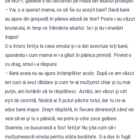
să vezi?!, galbenii s-au răsturnat pe masă din aluatul proaspăt.
– Vai, s-a speriat mama, ce să fie cu aceşti bani? Dacă banii
au ajuns din greşeală în pâinea adusă de tine? Poate i-au căzut
brutarului, în timp ce frământa aluatul. Ia-i şi du-i imediat
înapoi!
S-a întors fetiţa la casa omului şi i-a dat acestuia toţi banii;
spunându-i cum mama ei i-a găsit în pâinica primită. Privind-o
cu drag, omul i-a răspuns:
– Banii aceia nu au ajuns întâmplător acolo. După ce am văzut
ieri cum ai avut răbdare şi cum te-ai mulţumit chiar şi cu mai
puţin, am hotărât să te răsplătesc. Astăzi, am văzut şi cât
eşti de cinstită, fiindcă ai fi putut păstra totul, dar tu mi-ai
adus banii înapoi. Drept răsplată, în fiecare dimineaţă când vei
veni să iei şi tu o pâinică, vei primi şi câte zece galbeni.
Doamne, ce bucuroasă a fost fetiţa! Nu ştia cum să-i
mulţumească omului pentru atâta bunătate. S-a dus în fugă