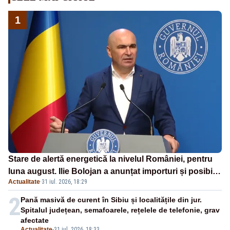
1
Stare de alertă energetică la nivelul României, pentru
luna august. Ilie Bolojan a anunțat importuri și posibile
Actualitate
·
31 iul. 2026, 18:29
restricții – VIDEO
2
Pană masivă de curent în Sibiu și localitățile din jur.
Spitalul județean, semafoarele, rețelele de telefonie, grav
afectate
Actualitate
-
31 iul. 2026, 18:33