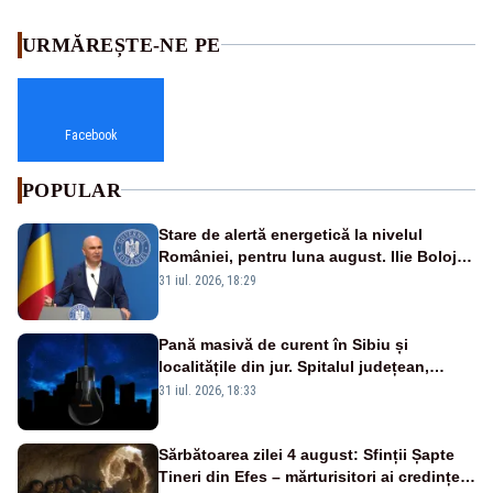
URMĂREȘTE-NE PE
Facebook
POPULAR
Stare de alertă energetică la nivelul
României, pentru luna august. Ilie Bolojan
a anunțat importuri și posibile restricții –
31 iul. 2026, 18:29
VIDEO
Pană masivă de curent în Sibiu și
localitățile din jur. Spitalul județean,
semafoarele, rețelele de telefonie, grav
31 iul. 2026, 18:33
afectate
Sărbătoarea zilei 4 august: Sfinții Șapte
Tineri din Efes – mărturisitori ai credinței