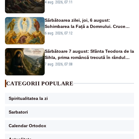
și ai Învierii
4 aug. 2026, 07:11
Sărbătoarea zilei, joi, 6 august:
Schimbarea la Față a Domnului. Cruce
roșie în calendar și dezlegare la pește
6 aug. 2026, 07:12
Sărbătoare 7 august: Sfânta Teodora de la
Sihla, prima româncă trecută în rândul
sfinților
7 aug. 2026, 07:08
CATEGORII POPULARE
Spiritualitatea la zi
Sarbatori
Calendar Ortodox