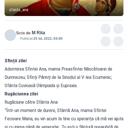
sfanta_ana
M Rita
Scris de
Publicat:
25 iul. 2022, 04:00
Sfinții zilei
Adormirea Sfintei Ana, mama Preasfintei Născătoarei de
Dumnezeu; Sfinți Părinți de la Sinodul al V-lea Ecumenic;
Sfânta Cuvioasă Olimpiada și Eupraxia.
Rugăciunea zilei
Rugăciune către Sfânta Ana
”Într-un moment de durere, Sfântă Ana, mama Sfintei
Fecioare Maria, eu vin acum la tine cu speranța că mă vei ajuta
și cu inima plină de venerație. Tu ești o făptură preaiubită de