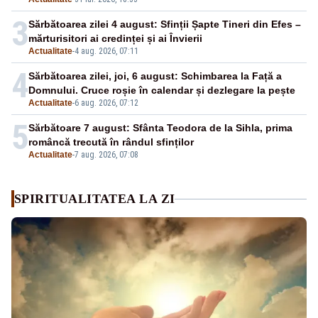
3
Sărbătoarea zilei 4 august: Sfinții Șapte Tineri din Efes –
mărturisitori ai credinței și ai Învierii
Actualitate
-
4 aug. 2026, 07:11
4
Sărbătoarea zilei, joi, 6 august: Schimbarea la Față a
Domnului. Cruce roșie în calendar și dezlegare la pește
Actualitate
-
6 aug. 2026, 07:12
5
Sărbătoare 7 august: Sfânta Teodora de la Sihla, prima
româncă trecută în rândul sfinților
Actualitate
-
7 aug. 2026, 07:08
SPIRITUALITATEA LA ZI