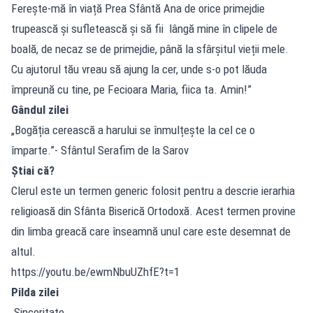
Ferește-mă în viață Prea Sfântă Ana de orice primejdie
trupească și sufletească și să fii lângă mine în clipele de
boală, de necaz se de primejdie, până la sfârșitul vieții mele.
Cu ajutorul tău vreau să ajung la cer, unde s-o pot lăuda
împreună cu tine, pe Fecioara Maria, fiica ta. Amin!”
Gândul zilei
„Bogăția cerească a harului se înmulțește la cel ce o
împarte.”- Sfântul Serafim de la Sarov
Știai că?
Clerul este un termen generic folosit pentru a descrie ierarhia
religioasă din Sfânta Biserică Ortodoxă. Acest termen provine
din limba greacă care înseamnă unul care este desemnat de
altul.
https://youtu.be/ewmNbuUZhfE?t=1
Pilda zilei
Sinceritate