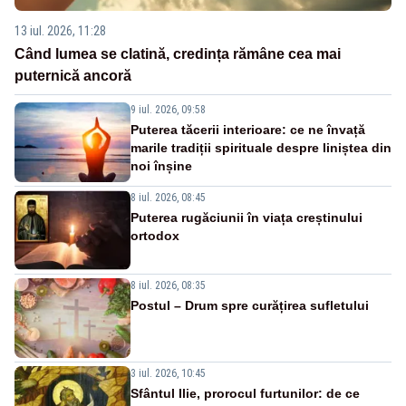
13 iul. 2026, 11:28
Când lumea se clatină, credința rămâne cea mai
puternică ancoră
9 iul. 2026, 09:58
Puterea tăcerii interioare: ce ne învață
marile tradiții spirituale despre liniștea din
noi înșine
8 iul. 2026, 08:45
Puterea rugăciunii în viața creștinului
ortodox
8 iul. 2026, 08:35
Postul – Drum spre curățirea sufletului
3 iul. 2026, 10:45
Sfântul Ilie, prorocul furtunilor: de ce