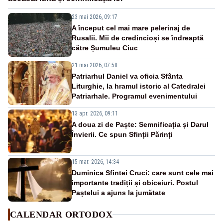
23 mai 2026, 09:17
A început cel mai mare pelerinaj de
Rusalii. Mii de credincioși se îndreaptă
către Șumuleu Ciuc
21 mai 2026, 07:58
Patriarhul Daniel va oficia Sfânta
Liturghie, la hramul istoric al Catedralei
Patriarhale. Programul evenimentului
13 apr. 2026, 09:11
A doua zi de Paște: Semnificația și Darul
Învierii. Ce spun Sfinții Părinți
15 mar. 2026, 14:34
Duminica Sfintei Cruci: care sunt cele mai
importante tradiții și obiceiuri. Postul
Paștelui a ajuns la jumătate
CALENDAR ORTODOX