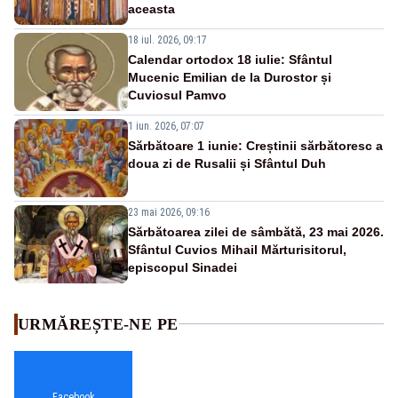
aceasta
18 iul. 2026, 09:17
Calendar ortodox 18 iulie: Sfântul
Mucenic Emilian de la Durostor și
Cuviosul Pamvo
1 iun. 2026, 07:07
Sărbătoare 1 iunie: Creștinii sărbătoresc a
doua zi de Rusalii și Sfântul Duh
23 mai 2026, 09:16
Sărbătoarea zilei de sâmbătă, 23 mai 2026.
Sfântul Cuvios Mihail Mărturisitorul,
episcopul Sinadei
URMĂREȘTE-NE PE
Facebook