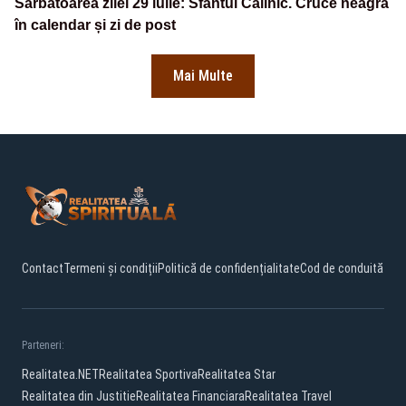
Sărbătoarea zilei 29 iulie: Sfântul Calinic. Cruce neagră
în calendar și zi de post
Mai Multe
Contact
Termeni și condiții
Politică de confidențialitate
Cod de conduită
Parteneri:
Realitatea.NET
Realitatea Sportiva
Realitatea Star
Realitatea din Justitie
Realitatea Financiara
Realitatea Travel