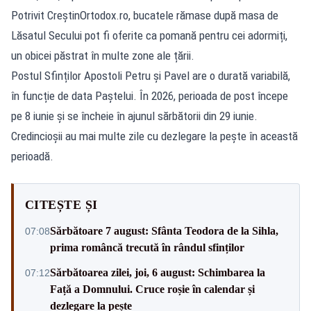
Potrivit
CreștinOrtodox.ro
, bucatele rămase după masa de
Lăsatul Secului pot fi oferite ca pomană pentru cei adormiți,
un obicei păstrat în multe zone ale țării.
Postul Sfinților Apostoli Petru și Pavel are o durată variabilă,
în funcție de data Paștelui. În 2026, perioada de post începe
pe 8 iunie și se încheie în ajunul sărbătorii din 29 iunie.
Credincioșii au mai multe zile cu dezlegare la pește în această
perioadă.
CITEȘTE ȘI
Sărbătoare 7 august: Sfânta Teodora de la Sihla,
07:08
prima româncă trecută în rândul sfinților
Sărbătoarea zilei, joi, 6 august: Schimbarea la
07:12
Față a Domnului. Cruce roșie în calendar și
dezlegare la pește