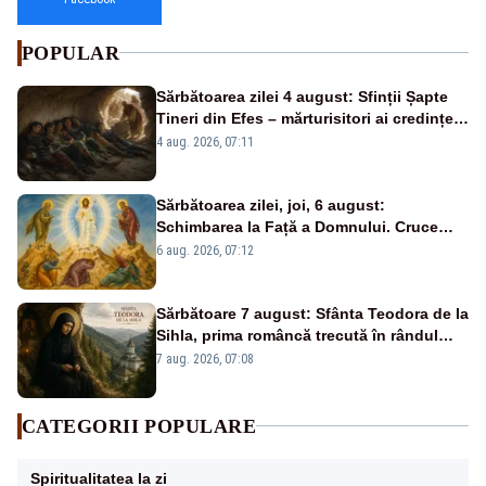
POPULAR
Sărbătoarea zilei 4 august: Sfinții Șapte
Tineri din Efes – mărturisitori ai credinței
și ai Învierii
4 aug. 2026, 07:11
Sărbătoarea zilei, joi, 6 august:
Schimbarea la Față a Domnului. Cruce
roșie în calendar și dezlegare la pește
6 aug. 2026, 07:12
Sărbătoare 7 august: Sfânta Teodora de la
Sihla, prima româncă trecută în rândul
sfinților
7 aug. 2026, 07:08
CATEGORII POPULARE
Spiritualitatea la zi