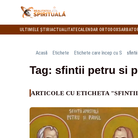
ULTIMELE ȘTIRI
ACTUALITATE
CALENDAR ORTODOX
SARBATO
Acasă
Etichete
Etichete care încep cu S
sfinti
Tag: sfintii petru si 
ARTICOLE CU ETICHETA "SFINTII