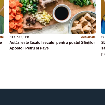
ate
7 iun. 2026, 11:15
Actualitate
29 
de
Astăzi este lăsatul secului pentru postul Sfinților
Să
Apostoli Petru și Pave
să
pu