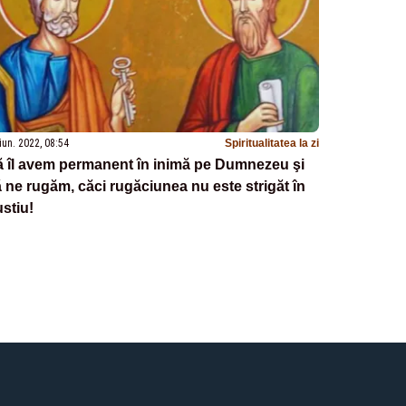
iun. 2022, 08:54
Spiritualitatea la zi
 îl avem permanent în inimă pe Dumnezeu şi
 ne rugăm, căci rugăciunea nu este strigăt în
stiu!