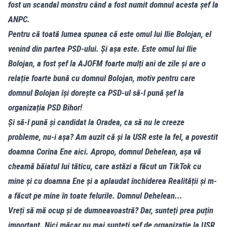
fost un scandal monstru când a fost numit domnul acesta șef la
ANPC.
Pentru că toată lumea spunea că este omul lui Ilie Bolojan, el
venind din partea PSD-ului. Și așa este. Este omul lui Ilie
Bolojan, a fost șef la AJOFM foarte mulți ani de zile și are o
relație foarte bună cu domnul Bolojan, motiv pentru care
domnul Bolojan își dorește ca PSD-ul să-l pună șef la
organizația PSD Bihor!
Și să-l pună și candidat la Oradea, ca să nu le creeze
probleme, nu-i așa? Am auzit că și la USR este la fel, a povestit
doamna Corina Ene aici. Apropo, domnul Dehelean, așa vă
cheamă băiatul lui tăticu, care astăzi a făcut un TikTok cu
mine și cu doamna Ene și a aplaudat închiderea Realității și m-
a făcut pe mine în toate felurile. Domnul Dehelean...
Vreți să mă ocup și de dumneavoastră? Dar, sunteți prea puțin
important. Nici măcar nu mai sunteți șef de organizație la USR