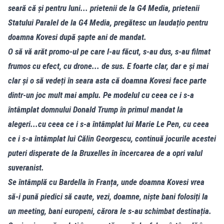
seară că și pentru luni... prietenii de la G4 Media, prietenii
Statului Paralel de la G4 Media, pregătesc un laudațio pentru
doamna Kovesi după șapte ani de mandat.
O să vă arăt promo-ul pe care l-au făcut, s-au dus, s-au filmat
frumos cu efect, cu drone... de sus. E foarte clar, dar e și mai
clar și o să vedeți în seara asta că doamna Kovesi face parte
dintr-un joc mult mai amplu. Pe modelul cu ceea ce i s-a
întâmplat domnului Donald Trump în primul mandat la
alegeri...cu ceea ce i s-a întâmplat lui Marie Le Pen, cu ceea
ce i s-a întâmplat lui Călin Georgescu, continuă jocurile acestei
puteri disperate de la Bruxelles în încercarea de a opri valul
suveranist.
Se întâmplă cu Bardella în Franța, unde doamna Kovesi vrea
să-i pună piedici să caute, vezi, doamne, niște bani folosiți la
un meeting, bani europeni, cărora le s-au schimbat destinația.