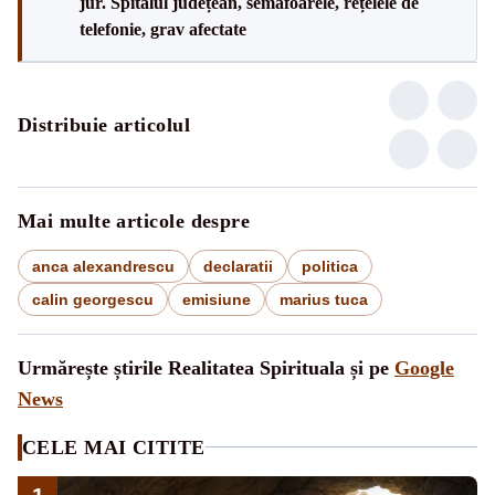
jur. Spitalul județean, semafoarele, rețelele de
telefonie, grav afectate
Distribuie articolul
Mai multe articole despre
anca alexandrescu
declaratii
politica
calin georgescu
emisiune
marius tuca
Urmărește știrile Realitatea Spirituala și pe
Google
News
CELE MAI CITITE