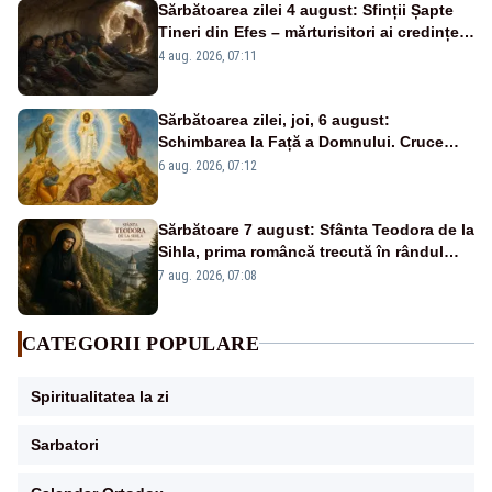
Sărbătoarea zilei 4 august: Sfinții Șapte
Tineri din Efes – mărturisitori ai credinței
și ai Învierii
4 aug. 2026, 07:11
Sărbătoarea zilei, joi, 6 august:
Schimbarea la Față a Domnului. Cruce
roșie în calendar și dezlegare la pește
6 aug. 2026, 07:12
Sărbătoare 7 august: Sfânta Teodora de la
Sihla, prima româncă trecută în rândul
sfinților
7 aug. 2026, 07:08
CATEGORII POPULARE
Spiritualitatea la zi
Sarbatori