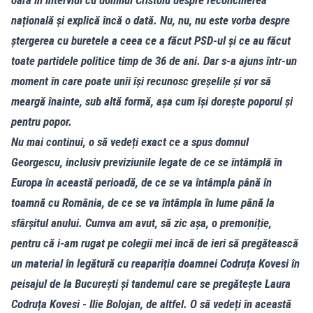
națională și explică încă o dată. Nu, nu, nu este vorba despre
ștergerea cu buretele a ceea ce a făcut PSD-ul și ce au făcut
toate partidele politice timp de 36 de ani. Dar s-a ajuns într-un
moment în care poate unii își recunosc greșelile și vor să
meargă înainte, sub altă formă, așa cum își dorește poporul și
pentru popor.
Nu mai continui, o să vedeți exact ce a spus domnul
Georgescu, inclusiv previziunile legate de ce se întâmplă în
Europa în această perioadă, de ce se va întâmpla până în
toamnă cu România, de ce se va întâmpla în lume până la
sfârșitul anului. Cumva am avut, să zic așa, o premoniție,
pentru că i-am rugat pe colegii mei încă de ieri să pregătească
un material în legătură cu reapariția doamnei Codruța Kovesi în
peisajul de la București și tandemul care se pregătește Laura
Codruța Kovesi - Ilie Bolojan, de altfel. O să vedeți în această