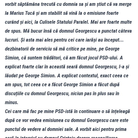
vorbit săptămâna trecută cu domnia sa și am știut că va merge
la Marius Tucă și am stabilit să vină la o emisiune foarte
curând și aici, la Culisele Statului Paralel. Mai are foarte multe
de spus. Mă bucur însă că domnul Georgescu a punctat câteva
lucruri. Și asta mai ales pentru cei care iarăși au început...
dezbinatorii de serviciu să mă critice pe mine, pe George
Simion, că suntem trădători, că am făcut jocul PSD-ului. A
explicat foarte clar în această seară domnul Georgescu, l-a și
lăudat pe George Simion. A explicat contextul, exact ceea ce
am spus, tot ceea ce a făcut George Simion a făcut după
discuțiile cu domnul Georgescu, niciun pas în plus sau în
minus.
Cei care mă fac pe mine PSD-istă în continuare o să înțeleagă
după ce vor vedea emisiunea cu domnul Georgescu care este
punctul de vedere al domniei sale. A vorbit aici pentru prima
oară în interviul cu domnul Cristoiu despre reconcilierea