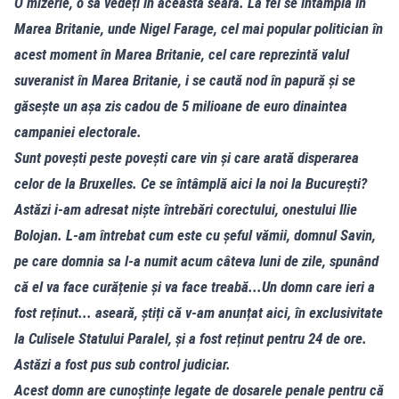
O mizerie, o să vedeți în această seară. La fel se întâmplă în
Marea Britanie, unde Nigel Farage, cel mai popular politician în
acest moment în Marea Britanie, cel care reprezintă valul
suveranist în Marea Britanie, i se caută nod în papură și se
găsește un așa zis cadou de 5 milioane de euro dinaintea
campaniei electorale.
Sunt povești peste povești care vin și care arată disperarea
celor de la Bruxelles. Ce se întâmplă aici la noi la București?
Astăzi i-am adresat niște întrebări corectului, onestului Ilie
Bolojan. L-am întrebat cum este cu șeful vămii, domnul Savin,
pe care domnia sa l-a numit acum câteva luni de zile, spunând
că el va face curățenie și va face treabă...Un domn care ieri a
fost reținut... aseară, știți că v-am anunțat aici, în exclusivitate
la Culisele Statului Paralel, și a fost reținut pentru 24 de ore.
Astăzi a fost pus sub control judiciar.
Acest domn are cunoștințe legate de dosarele penale pentru că