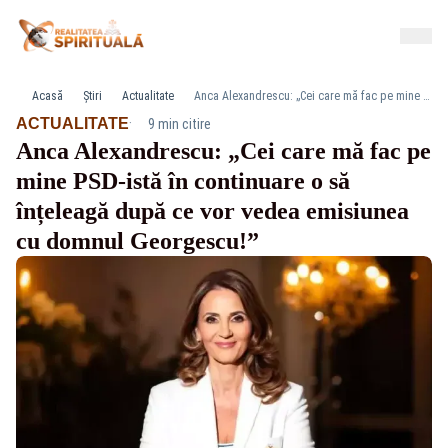
Acasă
Știri
Actualitate
Anca Alexandrescu: „Cei care mă fac pe mine PSD-istă în continuare o să înțeleagă după ce vor vedea emisiunea cu domnul Georgescu!”
·
ACTUALITATE
9 min citire
Anca Alexandrescu: „Cei care mă fac pe
mine PSD-istă în continuare o să
înțeleagă după ce vor vedea emisiunea
cu domnul Georgescu!”