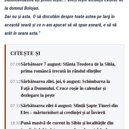
la domnul Bolojan.
Dar nu și asta. O să discutăm despre toate astea pe larg în
această seară și ce n-am apucat să vă spun aseară, o să vă
arăt în seara asta.”
CITEȘTE ȘI
Sărbătoare 7 august: Sfânta Teodora de la Sihla,
07:08
prima româncă trecută în rândul sfinților
Sărbătoarea zilei, joi, 6 august: Schimbarea la
07:12
Față a Domnului. Cruce roșie în calendar și
dezlegare la pește
Sărbătoarea zilei 4 august: Sfinții Șapte Tineri din
07:11
Efes – mărturisitori ai credinței și ai Învierii
Pană masivă de curent în Sibiu și localitățile din
18:33