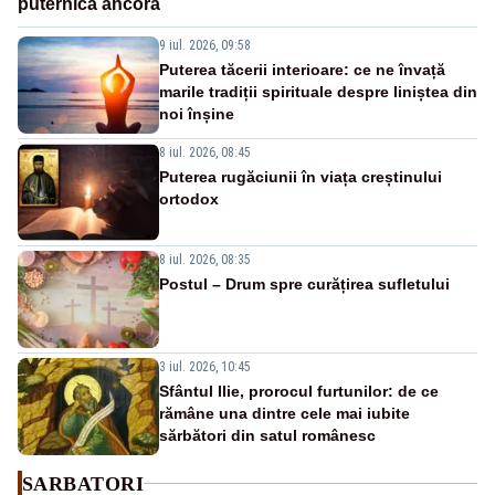
puternică ancoră
9 iul. 2026, 09:58
Puterea tăcerii interioare: ce ne învață
marile tradiții spirituale despre liniștea din
noi înșine
8 iul. 2026, 08:45
Puterea rugăciunii în viața creștinului
ortodox
8 iul. 2026, 08:35
Postul – Drum spre curățirea sufletului
3 iul. 2026, 10:45
Sfântul Ilie, prorocul furtunilor: de ce
rămâne una dintre cele mai iubite
sărbători din satul românesc
SARBATORI