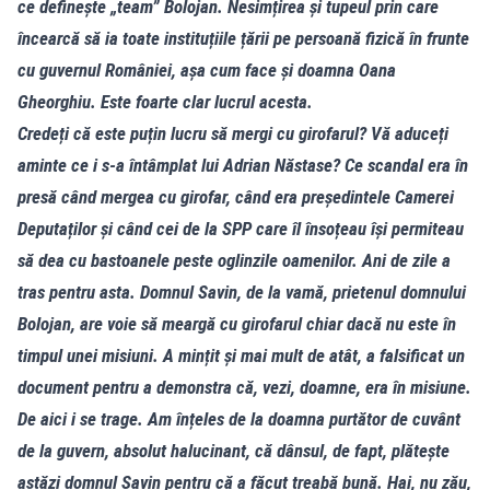
ce definește „team” Bolojan. Nesimțirea și tupeul prin care
încearcă să ia toate instituțiile țării pe persoană fizică în frunte
cu guvernul României, așa cum face și doamna Oana
Gheorghiu. Este foarte clar lucrul acesta.
Credeți că este puțin lucru să mergi cu girofarul? Vă aduceți
aminte ce i s-a întâmplat lui Adrian Năstase? Ce scandal era în
presă când mergea cu girofar, când era președintele Camerei
Deputaților și când cei de la SPP care îl însoțeau își permiteau
să dea cu bastoanele peste oglinzile oamenilor. Ani de zile a
tras pentru asta. Domnul Savin, de la vamă, prietenul domnului
Bolojan, are voie să meargă cu girofarul chiar dacă nu este în
timpul unei misiuni. A mințit și mai mult de atât, a falsificat un
document pentru a demonstra că, vezi, doamne, era în misiune.
De aici i se trage. Am înțeles de la doamna purtător de cuvânt
de la guvern, absolut halucinant, că dânsul, de fapt, plătește
astăzi domnul Savin pentru că a făcut treabă bună. Hai, nu zău,