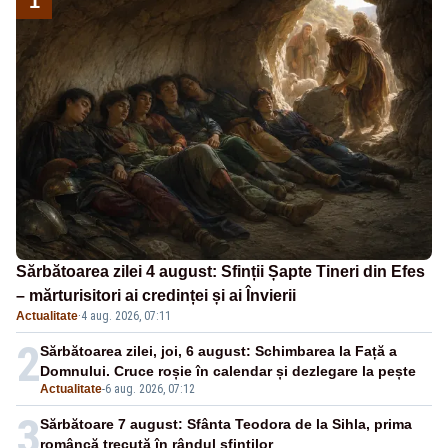
1
Sărbătoarea zilei 4 august: Sfinții Șapte Tineri din Efes
– mărturisitori ai credinței și ai Învierii
Actualitate
·
4 aug. 2026, 07:11
2
Sărbătoarea zilei, joi, 6 august: Schimbarea la Față a
Domnului. Cruce roșie în calendar și dezlegare la pește
Actualitate
-
6 aug. 2026, 07:12
3
Sărbătoare 7 august: Sfânta Teodora de la Sihla, prima
româncă trecută în rândul sfinților