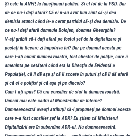
Și este la ANFP, la funcționari publici. Și el tot de la PSD. Dar
de ce nu-i dați afară? Că ei n-au avut bun simt să-și dea
demisia atunci când le-a cerut partidul să-și dea demisia. De
ce nu-i dați afară domnule Bolojan, doamna Gheorghiu?
V-ați grăbit să-l dați afară pe fostul șef de la digitalizare și
postați în fiecare zi împotriva lui? Dar pe domnul acesta pe
care l-ați numit dumneavoastră, fost chestor de poliție, care îi
amenința pe cetățeni când era la Direcția de Evidență a
Populației, că îi dă așa și că îi scoate în șuturi și că îi dă afară
și că el e polițist și că așa și pe dincolo?
Cum l-ați spus? Că era consilier de stat la dumneavoastră.
Dânsul mai este cadru al Ministerului de Interne?
Dumneavoastră aveați atribuții să-l propuneți pe domnul acesta
care v-a fost consilier șef la ADR? Eu știam că Ministerul
Digitalizării are în subordine ADR-ul. Nu dumneavoastră.
Dumneavoastră ați primit niște... aveți niște atribuții extinse de