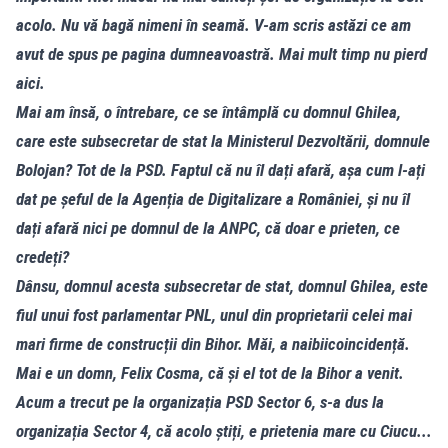
acolo. Nu vă bagă nimeni în seamă. V-am scris astăzi ce am
avut de spus pe pagina dumneavoastră. Mai mult timp nu pierd
aici.
Mai am însă, o întrebare, ce se întâmplă cu domnul Ghilea,
care este subsecretar de stat la Ministerul Dezvoltării, domnule
Bolojan? Tot de la PSD. Faptul că nu îl dați afară, așa cum l-ați
dat pe șeful de la Agenția de Digitalizare a României, și nu îl
dați afară nici pe domnul de la ANPC, că doar e prieten, ce
credeți?
Dânsu, domnul acesta subsecretar de stat, domnul Ghilea, este
fiul unui fost parlamentar PNL, unul din proprietarii celei mai
mari firme de construcții din Bihor. Măi, a naibiicoincidență.
Mai e un domn, Felix Cosma, că și el tot de la Bihor a venit.
Acum a trecut pe la organizația PSD Sector 6, s-a dus la
organizația Sector 4, că acolo știți, e prietenia mare cu Ciucu...