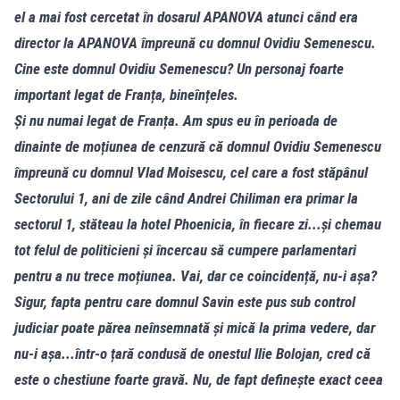
el a mai fost cercetat în dosarul APANOVA atunci când era
director la APANOVA împreună cu domnul Ovidiu Semenescu.
Cine este domnul Ovidiu Semenescu? Un personaj foarte
important legat de Franța, bineînțeles.
Și nu numai legat de Franța. Am spus eu în perioada de
dinainte de moțiunea de cenzură că domnul Ovidiu Semenescu
împreună cu domnul Vlad Moisescu, cel care a fost stăpânul
Sectorului 1, ani de zile când Andrei Chiliman era primar la
sectorul 1, stăteau la hotel Phoenicia, în fiecare zi...și chemau
tot felul de politicieni și încercau să cumpere parlamentari
pentru a nu trece moțiunea. Vai, dar ce coincidență, nu-i așa?
Sigur, fapta pentru care domnul Savin este pus sub control
judiciar poate părea neînsemnată și mică la prima vedere, dar
nu-i așa...într-o țară condusă de onestul Ilie Bolojan, cred că
este o chestiune foarte gravă. Nu, de fapt definește exact ceea