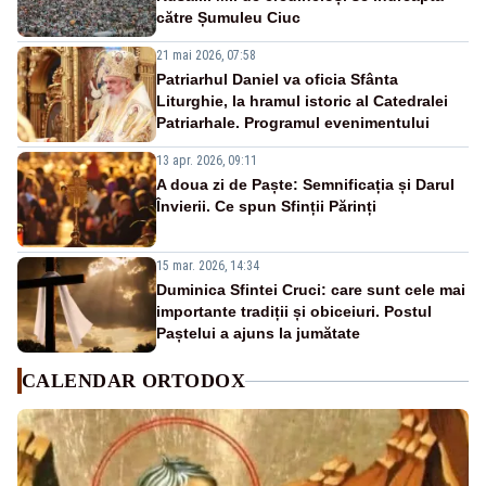
către Șumuleu Ciuc
21 mai 2026, 07:58
Patriarhul Daniel va oficia Sfânta
Liturghie, la hramul istoric al Catedralei
Patriarhale. Programul evenimentului
13 apr. 2026, 09:11
A doua zi de Paște: Semnificația și Darul
Învierii. Ce spun Sfinții Părinți
15 mar. 2026, 14:34
Duminica Sfintei Cruci: care sunt cele mai
importante tradiții și obiceiuri. Postul
Paștelui a ajuns la jumătate
CALENDAR ORTODOX