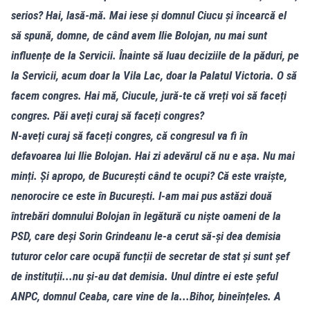
serios? Hai, lasă-mă. Mai iese și domnul Ciucu și încearcă el
să spună, domne, de când avem Ilie Bolojan, nu mai sunt
influențe de la Servicii. Înainte să luau deciziile de la păduri, pe
la Servicii, acum doar la Vila Lac, doar la Palatul Victoria. O să
facem congres. Hai mă, Ciucule, jură-te că vreți voi să faceți
congres. Păi aveți curaj să faceți congres?
N-aveți curaj să faceți congres, că congresul va fi în
defavoarea lui Ilie Bolojan. Hai zi adevărul că nu e așa. Nu mai
minți. Și apropo, de București când te ocupi? Că este vraiște,
nenorocire ce este în București. I-am mai pus astăzi două
întrebări domnului Bolojan în legătură cu niște oameni de la
PSD, care deși Sorin Grindeanu le-a cerut să-și dea demisia
tuturor celor care ocupă funcții de secretar de stat și sunt șef
de instituții...nu și-au dat demisia. Unul dintre ei este șeful
ANPC, domnul Ceaba, care vine de la...Bihor, bineînțeles. A