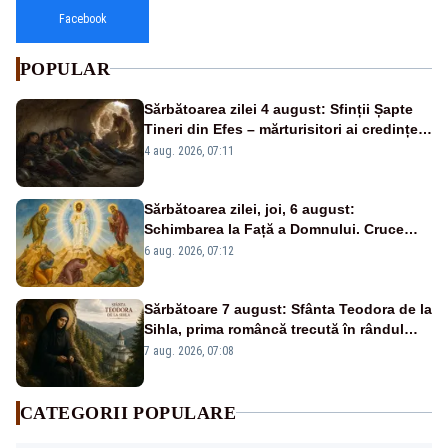
Facebook
POPULAR
Sărbătoarea zilei 4 august: Sfinții Șapte
Tineri din Efes – mărturisitori ai credinței
și ai Învierii
4 aug. 2026, 07:11
Sărbătoarea zilei, joi, 6 august:
Schimbarea la Față a Domnului. Cruce
roșie în calendar și dezlegare la pește
6 aug. 2026, 07:12
Sărbătoare 7 august: Sfânta Teodora de la
Sihla, prima româncă trecută în rândul
sfinților
7 aug. 2026, 07:08
CATEGORII POPULARE