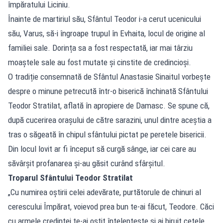
împăratului Liciniu.
Înainte de martiriul său, Sfântul Teodor i-a cerut ucenicului
său, Varus, să-i îngroape trupul în Evhaita, locul de origine al
familiei sale. Dorința sa a fost respectată, iar mai târziu
moaștele sale au fost mutate și cinstite de credincioși.
O tradiție consemnată de Sfântul Anastasie Sinaitul vorbește
despre o minune petrecută într-o biserică închinată Sfântului
Teodor Stratilat, aflată în apropiere de Damasc. Se spune că,
după cucerirea orașului de către sarazini, unul dintre aceștia a
tras o săgeată în chipul sfântului pictat pe peretele bisericii.
Din locul lovit ar fi început să curgă sânge, iar cei care au
săvârșit profanarea și-au găsit curând sfârșitul.
Troparul Sfântului Teodor Stratilat
„Cu numirea oștirii celei adevărate, purtătorule de chinuri al
cerescului Împărat, voievod prea bun te-ai făcut, Teodore. Căci
cu armele credinței te-ai oștit înțelepțește și ai biruit cetele