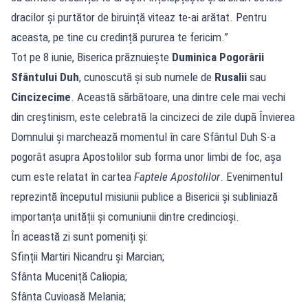
dracilor și purtător de biruință viteaz te-ai arătat. Pentru
aceasta, pe tine cu credință pururea te fericim.”
Tot pe 8 iunie, Biserica prăznuiește
Duminica Pogorârii
Sfântului Duh
, cunoscută și sub numele de
Rusalii
sau
Cincizecime
. Această sărbătoare, una dintre cele mai vechi
din creștinism, este celebrată la cincizeci de zile după Învierea
Domnului și marchează momentul în care Sfântul Duh S-a
pogorât asupra Apostolilor sub forma unor limbi de foc, așa
cum este relatat în cartea
Faptele Apostolilor
. Evenimentul
reprezintă începutul misiunii publice a Bisericii și subliniază
importanța unității și comuniunii dintre credincioși.
În această zi sunt pomeniți și:
Sfinții Martiri Nicandru și Marcian;
Sfânta Muceniță Caliopia;
Sfânta Cuvioasă Melania;