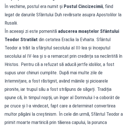
În vechime, postul era numit și
Postul Cincizecimii
, fiind
legat de darurile Sfântului Duh revărsate asupra Apostolilor la
Rusalii.
În aceeași zi este pomenită
aducerea moaștelor Sfântului
Teodor Stratilat
din cetatea Eraclia la Evhaita. Sfântul
Teodor a trăit la sfârșitul secolului al III-lea și începutul
secolului al IV-lea și s-a remarcat prin credința sa neclintită în
Hristos. Pentru că a refuzat să aducă jertfe idolilor, a fost
supus unor chinuri cumplite. După mai multe zile de
întemnițare, a fost răstignit, având mâinile și picioarele
pironite, iar trupul său a fost străpuns de săgeți. Tradiția
spune că, în timpul nopții, un înger al Domnului l-a coborât de
pe cruce și l-a vindecat, fapt care a determinat convertirea
multor păgâni la creștinism. În cele din urmă, Sfântul Teodor a
primit moarte martirică prin tăierea capului, la porunca