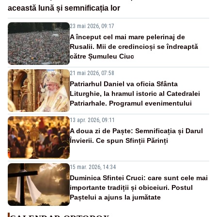
această lună și semnificația lor
23 mai 2026, 09:17
A început cel mai mare pelerinaj de
Rusalii. Mii de credincioși se îndreaptă
către Șumuleu Ciuc
21 mai 2026, 07:58
Patriarhul Daniel va oficia Sfânta
Liturghie, la hramul istoric al Catedralei
Patriarhale. Programul evenimentului
13 apr. 2026, 09:11
A doua zi de Paște: Semnificația și Darul
Învierii. Ce spun Sfinții Părinți
15 mar. 2026, 14:34
Duminica Sfintei Cruci: care sunt cele mai
importante tradiții și obiceiuri. Postul
Paștelui a ajuns la jumătate