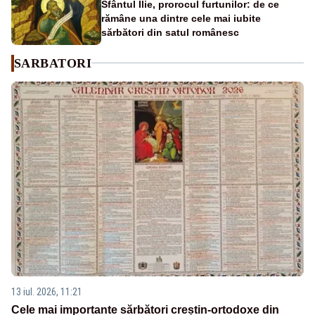
Sfântul Ilie, prorocul furtunilor: de ce
rămâne una dintre cele mai iubite
sărbători din satul românesc
SARBATORI
13 iul. 2026, 11:21
Cele mai importante sărbători creștin-ortodoxe din