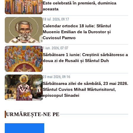
Este celebrată în premieră, duminica
aceasta
18 iul. 2026, 09:17
Calendar ortodox 18 iulie: Sfântul
Mucenic Emilian de la Durostor și
Cuviosul Pamvo
1 iun. 2026, 07:07
Sărbătoare 1 iunie: Creștinii sărbătoresc a
doua zi de Rusalii și Sfântul Duh
23 mai 2026, 09:16
Sărbătoarea zilei de sâmbătă, 23 mai 2026.
Sfântul Cuvios Mihail Mărturisitorul,
episcopul Sinadei
URMĂREȘTE-NE PE