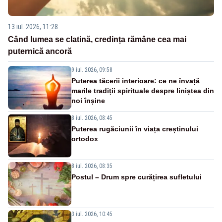
13 iul. 2026, 11:28
Când lumea se clatină, credința rămâne cea mai
puternică ancoră
9 iul. 2026, 09:58
Puterea tăcerii interioare: ce ne învață
marile tradiții spirituale despre liniștea din
noi înșine
8 iul. 2026, 08:45
Puterea rugăciunii în viața creștinului
ortodox
8 iul. 2026, 08:35
Postul – Drum spre curățirea sufletului
3 iul. 2026, 10:45