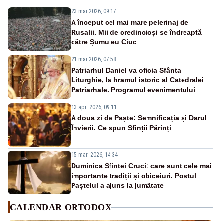
23 mai 2026, 09:17
A început cel mai mare pelerinaj de
Rusalii. Mii de credincioși se îndreaptă
către Șumuleu Ciuc
21 mai 2026, 07:58
Patriarhul Daniel va oficia Sfânta
Liturghie, la hramul istoric al Catedralei
Patriarhale. Programul evenimentului
13 apr. 2026, 09:11
A doua zi de Paște: Semnificația și Darul
Învierii. Ce spun Sfinții Părinți
15 mar. 2026, 14:34
Duminica Sfintei Cruci: care sunt cele mai
importante tradiții și obiceiuri. Postul
Paștelui a ajuns la jumătate
CALENDAR ORTODOX