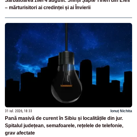
Sărbătoarea zilei 4 august: Sfinții Șapte Tineri din Efes
– mărturisitori ai credinței și ai Învierii
31 iul. 2026, 18:33
Ionuț Nichita
Pană masivă de curent în Sibiu și localitățile din jur.
Spitalul județean, semafoarele, rețelele de telefonie,
grav afectate