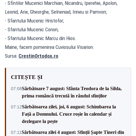
- Sfintilor Mucenici Marchian, Nicandru, Iperehie, Apolon,
Leonid, Arie, Gheorghe, Selneniad, Irineu si Pamvon;
- Sfantului Mucenic Hristofor;
- Sfantului Mucenic Conon;
- Sfantului Mucenic Marcu din Hios.
Maine, facem pomenirea Cuviosului Visarion.
Sursa:
CrestinOrtodox.ro
CITEȘTE ȘI
Sărbătoare 7 august: Sfânta Teodora de la Sihla,
07:08
prima româncă trecută în rândul sfinților
Sărbătoarea zilei, joi, 6 august: Schimbarea la
07:12
Față a Domnului. Cruce roșie în calendar și
dezlegare la pește
Sărbătoarea zilei 4 august: Sfinții Șapte Tineri din
07:11