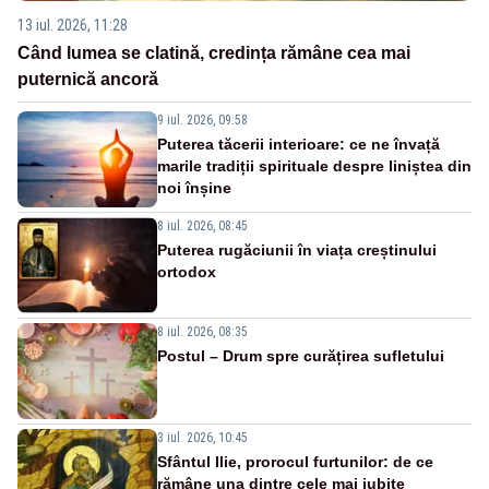
13 iul. 2026, 11:28
Când lumea se clatină, credința rămâne cea mai
puternică ancoră
9 iul. 2026, 09:58
Puterea tăcerii interioare: ce ne învață
marile tradiții spirituale despre liniștea din
noi înșine
8 iul. 2026, 08:45
Puterea rugăciunii în viața creștinului
ortodox
8 iul. 2026, 08:35
Postul – Drum spre curățirea sufletului
3 iul. 2026, 10:45
Sfântul Ilie, prorocul furtunilor: de ce
rămâne una dintre cele mai iubite