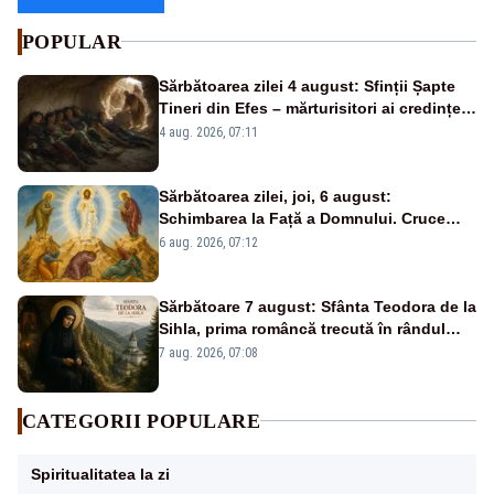
POPULAR
Sărbătoarea zilei 4 august: Sfinții Șapte
Tineri din Efes – mărturisitori ai credinței
și ai Învierii
4 aug. 2026, 07:11
Sărbătoarea zilei, joi, 6 august:
Schimbarea la Față a Domnului. Cruce
roșie în calendar și dezlegare la pește
6 aug. 2026, 07:12
Sărbătoare 7 august: Sfânta Teodora de la
Sihla, prima româncă trecută în rândul
sfinților
7 aug. 2026, 07:08
CATEGORII POPULARE
Spiritualitatea la zi