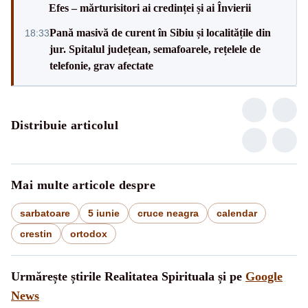
Efes – mărturisitori ai credinței și ai Învierii
Pană masivă de curent în Sibiu și localitățile din
18:33
jur. Spitalul județean, semafoarele, rețelele de
telefonie, grav afectate
Distribuie articolul
Mai multe articole despre
sarbatoare
5 iunie
cruce neagra
calendar
crestin
ortodox
Urmărește știrile Realitatea Spirituala și pe
Google
News