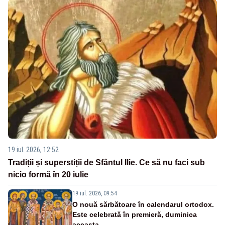
19 iul. 2026, 12:52
Tradiții și superstiții de Sfântul Ilie. Ce să nu faci sub
nicio formă în 20 iulie
19 iul. 2026, 09:54
O nouă sărbătoare în calendarul ortodox.
Este celebrată în premieră, duminica
aceasta