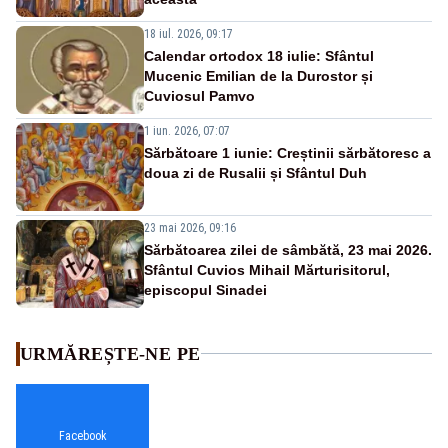
18 iul. 2026, 09:17
Calendar ortodox 18 iulie: Sfântul
Mucenic Emilian de la Durostor și
Cuviosul Pamvo
1 iun. 2026, 07:07
Sărbătoare 1 iunie: Creștinii sărbătoresc a
doua zi de Rusalii și Sfântul Duh
23 mai 2026, 09:16
Sărbătoarea zilei de sâmbătă, 23 mai 2026.
Sfântul Cuvios Mihail Mărturisitorul,
episcopul Sinadei
URMĂREȘTE-NE PE
Facebook