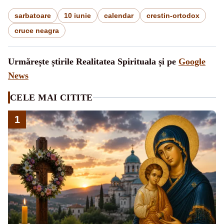
sarbatoare
10 iunie
calendar
crestin-ortodox
cruce neagra
Urmărește știrile Realitatea Spirituala și pe
Google
News
CELE MAI CITITE
1