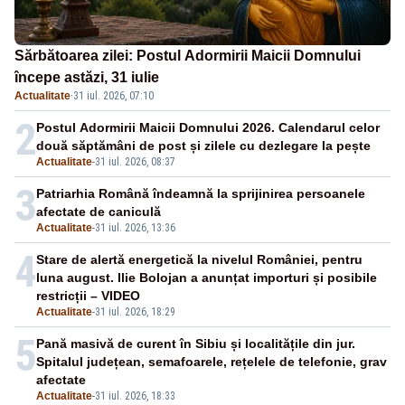
Sărbătoarea zilei: Postul Adormirii Maicii Domnului
începe astăzi, 31 iulie
Actualitate
·
31 iul. 2026, 07:10
2
Postul Adormirii Maicii Domnului 2026. Calendarul celor
două săptămâni de post și zilele cu dezlegare la pește
Actualitate
-
31 iul. 2026, 08:37
3
Patriarhia Română îndeamnă la sprijinirea persoanele
afectate de caniculă
Actualitate
-
31 iul. 2026, 13:36
4
Stare de alertă energetică la nivelul României, pentru
luna august. Ilie Bolojan a anunțat importuri și posibile
restricții – VIDEO
Actualitate
-
31 iul. 2026, 18:29
5
Pană masivă de curent în Sibiu și localitățile din jur.
Spitalul județean, semafoarele, rețelele de telefonie, grav
afectate
Actualitate
-
31 iul. 2026, 18:33