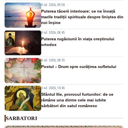
9 iul. 2026, 09:58
Puterea tăcerii interioare: ce ne învață
marile tradiții spirituale despre liniștea din
noi înșine
8 iul. 2026, 08:45
Puterea rugăciunii în viața creștinului
ortodox
8 iul. 2026, 08:35
Postul – Drum spre curățirea sufletului
3 iul. 2026, 10:45
Sfântul Ilie, prorocul furtunilor: de ce
rămâne una dintre cele mai iubite
sărbători din satul românesc
SARBATORI