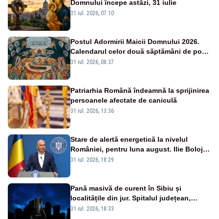
Domnului începe astăzi, 31 iulie
31 iul. 2026, 07:10
Postul Adormirii Maicii Domnului 2026.
Calendarul celor două săptămâni de post
și zilele cu dezlegare la pește
31 iul. 2026, 08:37
Patriarhia Română îndeamnă la sprijinirea
persoanele afectate de caniculă
31 iul. 2026, 13:36
Stare de alertă energetică la nivelul
României, pentru luna august. Ilie Bolojan
a anunțat importuri și posibile restricții –
31 iul. 2026, 18:29
VIDEO
Pană masivă de curent în Sibiu și
localitățile din jur. Spitalul județean,
semafoarele, rețelele de telefonie, grav
31 iul. 2026, 18:33
afectate