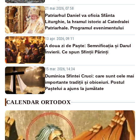
21 mai 2026, 07:58
Patriarhul Daniel va oficia Sfânta
Liturghie, la hramul istoric al Catedralei
Patriarhale. Programul evenimentului
13 apr. 2026, 09:11
A doua zi de Paște: Semnificația și Darul
Învierii. Ce spun Sfinții Părinți
15 mar. 2026, 14:34
Duminica Sfintei Cruci: care sunt cele mai
importante tradiții și obiceiuri. Postul
Paștelui a ajuns la jumătate
CALENDAR ORTODOX