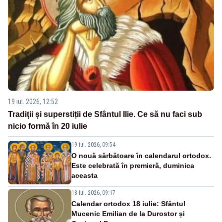
19 iul. 2026, 12:52
Tradiții și superstiții de Sfântul Ilie. Ce să nu faci sub
nicio formă în 20 iulie
19 iul. 2026, 09:54
O nouă sărbătoare în calendarul ortodox.
Este celebrată în premieră, duminica
aceasta
18 iul. 2026, 09:17
Calendar ortodox 18 iulie: Sfântul
Mucenic Emilian de la Durostor și