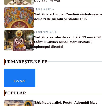
Cuviosul Pamvo
1 iun. 2026, 07:07
Sărbătoare 1 iunie: Creștinii sărbătoresc a
doua zi de Rusalii și Sfântul Duh
23 mai 2026, 09:16
Sărbătoarea zilei de sâmbătă, 23 mai 2026.
Sfântul Cuvios Mihail Mărturisitorul,
episcopul Sinadei
URMĂREȘTE-NE PE
Facebook
POPULAR
Sărbătoarea zilei: Postul Adormirii Maicii