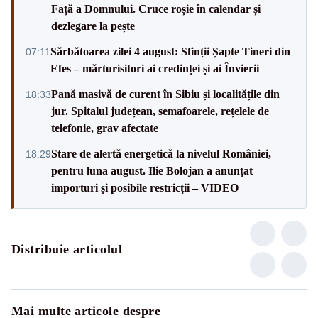
Față a Domnului. Cruce roșie în calendar și
dezlegare la pește
Sărbătoarea zilei 4 august: Sfinții Șapte Tineri din
07:11
Efes – mărturisitori ai credinței și ai Învierii
Pană masivă de curent în Sibiu și localitățile din
18:33
jur. Spitalul județean, semafoarele, rețelele de
telefonie, grav afectate
Stare de alertă energetică la nivelul României,
18:29
pentru luna august. Ilie Bolojan a anunțat
importuri și posibile restricții – VIDEO
Distribuie articolul
Mai multe articole despre