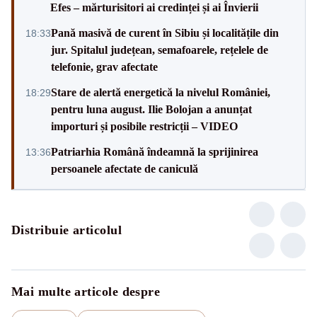
Efes – mărturisitori ai credinței și ai Învierii
Pană masivă de curent în Sibiu și localitățile din
18:33
jur. Spitalul județean, semafoarele, rețelele de
telefonie, grav afectate
Stare de alertă energetică la nivelul României,
18:29
pentru luna august. Ilie Bolojan a anunțat
importuri și posibile restricții – VIDEO
Patriarhia Română îndeamnă la sprijinirea
13:36
persoanele afectate de caniculă
Distribuie articolul
Mai multe articole despre