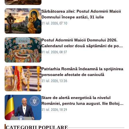
Sărbătoarea zilei: Postul Adormirii Maicii
Domnului începe astăzi, 31 iulie
31 iul. 2026, 07:10
Postul Adormirii Maicii Domnului 2026.
Calendarul celor două săptămâni de post
și zilele cu dezlegare la pește
31 iul. 2026, 08:37
Patriarhia Română îndeamnă la sprijinirea
persoanele afectate de caniculă
31 iul. 2026, 13:36
Stare de alertă energetică la nivelul
României, pentru luna august. Ilie Bolojan
a anunțat importuri și posibile restricții –
31 iul. 2026, 18:29
VIDEO
CATEGORII POPULARE