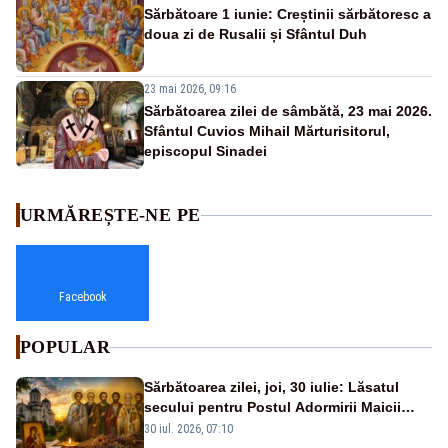
Sărbătoare 1 iunie: Creștinii sărbătoresc a
doua zi de Rusalii și Sfântul Duh
23 mai 2026, 09:16
Sărbătoarea zilei de sâmbătă, 23 mai 2026.
Sfântul Cuvios Mihail Mărturisitorul,
episcopul Sinadei
URMĂREȘTE-NE PE
Facebook
POPULAR
Sărbătoarea zilei, joi, 30 iulie: Lăsatul
secului pentru Postul Adormirii Maicii
Domnului și Sfântul Valentin
30 iul. 2026, 07:10