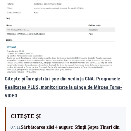
Citește și
Înregistrări-șoc din ședința CNA. Programele
Realitatea PLUS, monitorizate la sânge de Mircea Toma-
VIDEO
CITEȘTE ȘI
Sărbătoarea zilei 4 august: Sfinții Șapte Tineri din
07:11