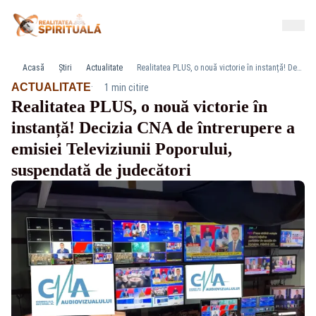
Acasă
Știri
Actualitate
Realitatea PLUS, o nouă victorie în instanță! Decizia CNA de întrerupere a emisiei Televiziunii Poporului, suspendată de judecători
·
ACTUALITATE
1 min citire
Realitatea PLUS, o nouă victorie în
instanță! Decizia CNA de întrerupere a
emisiei Televiziunii Poporului,
suspendată de judecători