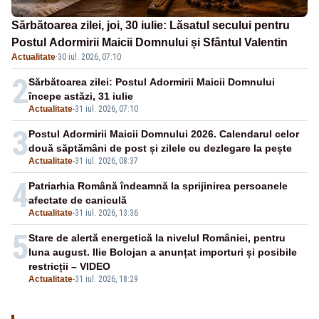
Sărbătoarea zilei, joi, 30 iulie: Lăsatul secului pentru
Postul Adormirii Maicii Domnului și Sfântul Valentin
Actualitate
·
30 iul. 2026, 07:10
2
Sărbătoarea zilei: Postul Adormirii Maicii Domnului
începe astăzi, 31 iulie
Actualitate
-
31 iul. 2026, 07:10
3
Postul Adormirii Maicii Domnului 2026. Calendarul celor
două săptămâni de post și zilele cu dezlegare la pește
Actualitate
-
31 iul. 2026, 08:37
4
Patriarhia Română îndeamnă la sprijinirea persoanele
afectate de caniculă
Actualitate
-
31 iul. 2026, 13:36
5
Stare de alertă energetică la nivelul României, pentru
luna august. Ilie Bolojan a anunțat importuri și posibile
restricții – VIDEO
Actualitate
-
31 iul. 2026, 18:29