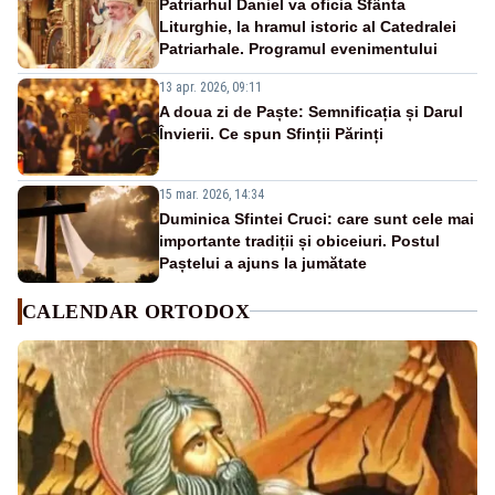
Patriarhul Daniel va oficia Sfânta
Liturghie, la hramul istoric al Catedralei
Patriarhale. Programul evenimentului
13 apr. 2026, 09:11
A doua zi de Paște: Semnificația și Darul
Învierii. Ce spun Sfinții Părinți
15 mar. 2026, 14:34
Duminica Sfintei Cruci: care sunt cele mai
importante tradiții și obiceiuri. Postul
Paștelui a ajuns la jumătate
CALENDAR ORTODOX