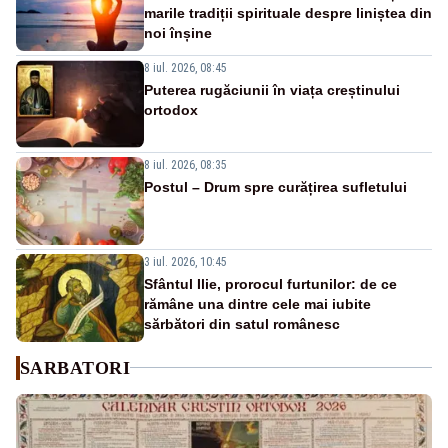
marile tradiții spirituale despre liniștea din
noi înșine
8 iul. 2026, 08:45
Puterea rugăciunii în viața creștinului
ortodox
8 iul. 2026, 08:35
Postul – Drum spre curățirea sufletului
3 iul. 2026, 10:45
Sfântul Ilie, prorocul furtunilor: de ce
rămâne una dintre cele mai iubite
sărbători din satul românesc
SARBATORI