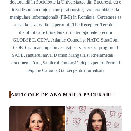
doctorandă în Sociologie la Universitatea din București, cu o
teză despre credințele conspiraționiste și vulnerabilitatea la
manipulare informațională (FIMI) în România. Cercetarea sa
a stat la baza white paper-ului „The Receptive Terrain",
distribuit către think tank-uri internaționale precum
GLOBSEC, CEPA, Atlantic Council și NATO StratCom
COE. Cea mai amplă investigație a sa vizează programul
SAFE, șantierul naval Damen Mangalia și Rheinmetall —
documentată în „Șantierul Fantomă", depus pentru Premiul
Daphne Caruana Galizia pentru Jurnalism.
ARTICOLE DE ANA MARIA PACURARU