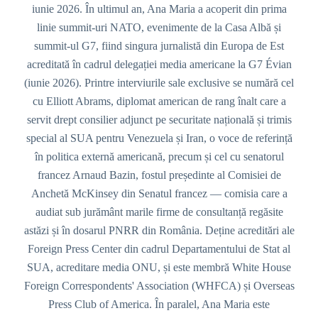
iunie 2026. În ultimul an, Ana Maria a acoperit din prima
linie summit-uri NATO, evenimente de la Casa Albă și
summit-ul G7, fiind singura jurnalistă din Europa de Est
acreditată în cadrul delegației media americane la G7 Évian
(iunie 2026). Printre interviurile sale exclusive se numără cel
cu Elliott Abrams, diplomat american de rang înalt care a
servit drept consilier adjunct pe securitate națională și trimis
special al SUA pentru Venezuela și Iran, o voce de referință
în politica externă americană, precum și cel cu senatorul
francez Arnaud Bazin, fostul președinte al Comisiei de
Anchetă McKinsey din Senatul francez — comisia care a
audiat sub jurământ marile firme de consultanță regăsite
astăzi și în dosarul PNRR din România. Deține acreditări ale
Foreign Press Center din cadrul Departamentului de Stat al
SUA, acreditare media ONU, și este membră White House
Foreign Correspondents' Association (WHFCA) și Overseas
Press Club of America. În paralel, Ana Maria este